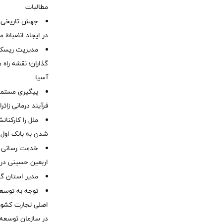
مطالبات ‌
جهش تاریخی 
در ایجاد انضباط م
مدیریت ریسک و
گذاران؛ نقشه راه 
آسیا
پیگیری مستمر 
فرآیند درمانی زائر
ملل را کارکنان
شدن به بانک او
خدمت رسانی ش
اربعین حسینی در 
‌مدیر استان گ
توجه به توسع
اصلی تجارت کشور/
در سازمان توسعه