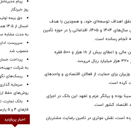
پیام مدیرعامل
روز خبرنگار
حق بیمه تولید
ی تحقق اهداف توسعه‌ای خود، و همچنین با هدف
حمایت از بخش‌های مختلف اقتصادی کشور در شرایط جنگ تحمیلی سال‌های ۱۴۰۴ و ۱۴۰۵، اقداماتی را در حوزه تأمین
به مدت مشابه س
ه انجام رسانده است.
سرپرست اداره 
منصوب شد
بر اساس آمارهای عملکردی، بانک سینا طی این دوره، موفق به تأمین مالی و اعطای بیش از ۱۸ هزار و ۵۰۰ فقره
.
به شرکت «بهینه‌س
ران برای حمایت از فعالان اقتصادی و واحدهای
ریسک‌های نگهد
سرمایه گذاری 
روش‌های حفظ ار
نا بوده و بیانگر عزم و تعهد این بانک در اجرای
بانک تجارت، تأ
 اقتصاد کشور است.
فازهای ۴ و ۵ پارس جنوبی
کرده است، نقش موثری در تامین رضایت مشتریان
اخبار پربازدید