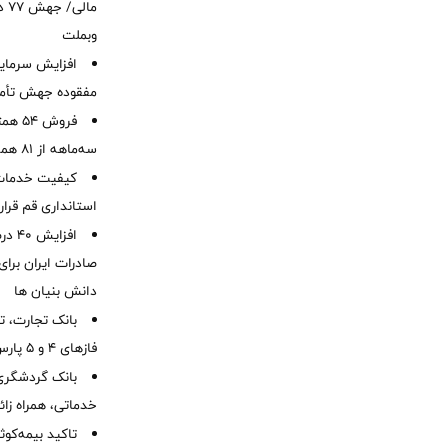
ما
وبملت
افزایش سرمایه
مفقوده جهش تأمی
فروش 
سه‌ماهه از 81 همت
کیفیت خدمات ب
استانداری قم قرا
افزا
صادرات ایران برا
دانش بنیان ها
بانک تجارت، تأ
فازهای ۴ و ۵ پارس جنوبی
بانک گردشگری 
خدماتی، همراه زا
تاکید بیمه‌کوث