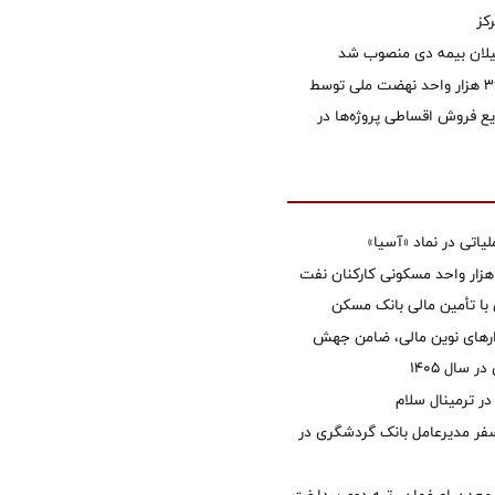
کز
یلان بیمه دی منصوب شد
تأمین مالی ۳۹۶ هزار واحد نهضت ملی توسط
 فروش اقساطی پروژه‌ها در
تی در نماد «آسیا»
غاز ساخت ۲ هزار واحد مسکونی کارکنان نفت
با تأمین مالی بانک مسکن
زارهای نوین مالی، ضامن جهش
 سال 1405
 ترمینال سلام
فر مدیرعامل بانک گردشگری در