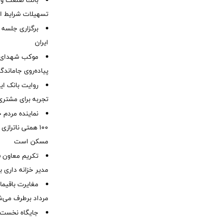
بانك صنعت و 
تسهیلات شرایط اض
برگزاری جلسه 
ایران
موكب شهدای ب
پیاده‌روی جاماندگ
روایت بانک ایر
تجربه برای مشتری
نماینده مردم 
۱۰۰ همتی ناترا
مسکن است
تکریم معاون ف
مدیر خزانه داری ب
مرداد برطرف می‌ش