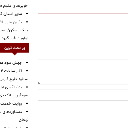
خویی‌های مقیم مر
‌مدیر استان گ
بانک مسکن/ تسریع
اولویت قرار گیرد
پر بحث ترین
جهش سود عملیا
آ
ستاره خلیج فارس 
به کارگیری اب
سودآوری بانک دی در
روایت خدمت در
دستاوردهای س
زنجان