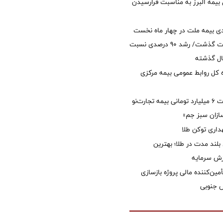
 بیمه البرز به مناسبت فرارسیدن
ی بیمه ملت در چهار ماه نخست
امسال از 14.5 همت گذشت/ رشد 90 درصدی نسبت
ال گذشته
كل روابط عمومی بیمه مركزی
پرداخت خسارت ۶ میلیارد تومانی بیمه تجارت‌نو
ازان سبز جم»
اری توکن طلا
بلند مدت در طلا؛ بهترین
زش سرمایه
مین‌کننده مالی پروژه بازسازی