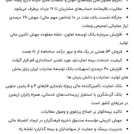
تکریم معاون فنی بیمه‌های اموال و انتصاب مدیر خزانه داری بیمه آسیا
مغایرت‌ باقیمانده حساب‌های مشتریان تا ۱۷ مرداد برطرف می‌شود
جایگاه نخست بانك ملت در 10 شاخص مهم مالی/ جهش 77 درصدی
تراز عملیاتی تجمیعی وبملت
افزایش سرمایه بانک توسعه تعاون، حلقه مفقوده جهش تأمین مالی
تولید
فروش 54 همتی در یک ماه و عبور درآمد سه‌ماهه از 81 همت
کیفیت خدمات بیمه تجارت‌نو، مورد تقدیر استانداری قم قرار گرفت
افزایش 40 درصدی تسهیلات بانک توسعه صادرات ایران برای بخش
های تولید، صادرات و دانش بنیان ها
بانک تجارت، تأمین‌کننده مالی پروژه بازسازی فازهای ۴ و ۵ پارس جنوبی
بانک گردشگری با استقرار زیرساخت‌های خدماتی، همراه زائران اربعین
در مرزهای کشور است
تاکید بیمه‌کوثر بر اصلاح پرتفوی و وصول مطالبات ‌
جهش تاریخی مؤسسه صندوق ذخیره فرهنگیان در ایجاد انضباط مالی
مدیریت ریسک و حمایت از سهامداران و بیمه گذاران؛ نقشه راه