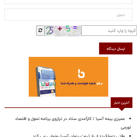
ارسال دیدگاه
آخرین اخبار
ممیزی بیمه آسیا / کارآمدی ستاد در ترازوی برنامه تحول و اقتصاد
تورمی
وقتی «عملکرد» از راز ثروت پنهان آسیا رونمایی می کند