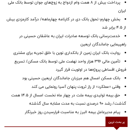
پرداخت بیش از ۸ همت وام ازدواج به زوج‌های جوان توسط بانک ملی
ایران
بخش چهارم؛ تحول بانک دی در کارنامه چهارماهه/ درآمد کارمزدی بیش
از ۴.۵ برابر شد
خدمت‌رسانی بانک توسعه صادرات ایران به عاشقان حسینی در
راهپیمایی جاماندگان اربعین
روایت بانک ایران زمین از بانکداری نوین با خلق تجربه برای مشتری
تأمین مالی ۳۹۶ هزار واحد نهضت ملی توسط بانک مسکن/ تسریع
فروش اقساطی پروژه‌ها در اولویت قرار گیرد
بانک مسکن امسال هم میزبان جاماندگان اربعین حسینی بود
وقتی «عملکرد» از راز ثروت پنهان آسیا رونمایی می کند
حق بیمه تولیدی بیمه ملت در چهار ماه نخست امسال از 14.5 همت
گذشت/ رشد 90 درصدی نسبت به مدت مشابه سال گذشته
پیام مدیرعامل بیمه البرز به مناسبت فرارسیدن روز خبرنگار
پر بحث ترین