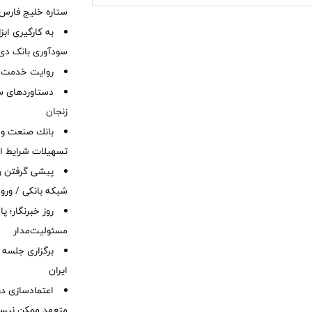
ستاره خلیج فارس 
به کارگیری اب
سودآوری بانک دی در
روایت خدمت در
دستاوردهای س
زنجان
بانك صنعت و 
تسهیلات شرایط اض
پیشی گرفتن رش
شبکه بانکی / ورود
روز خبرنگار؛ 
مسئولیت‌مدار
برگزاری جلسه 
ایران
اعتمادسازی در
متعهد ممکن نیس