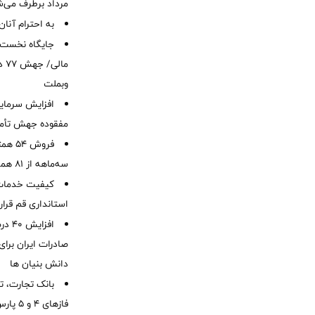
مرداد برطرف می‌ش
به احترام آنان
ما
وبملت
افزایش سرمایه
مفقوده جهش تأمی
فروش 
سه‌ماهه از 81 همت
کیفیت خدمات ب
استانداری قم قرا
افزا
صادرات ایران برا
دانش بنیان ها
بانک تجارت، تأ
فازهای ۴ و ۵ پارس جنوبی