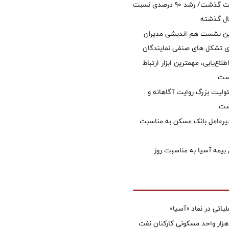
امسال از 14.5 همت گذشت/ رشد 90 درصدی نسبت
ال گذشته
مین نشست هم اندیشی مدیران
سای تشکل های صنفی نمایندگان
طلاع‌یابی، مهمترین ابزار ارتباط
است
ولیت بزرگ روایت آگاهانه و
ست
دیرعامل بانک مسکن به مناسبت
 بیمه آسیا به مناسبت روز
تی در نماد «آسیا»
غاز ساخت ۲ هزار واحد مسکونی کارکنان نفت