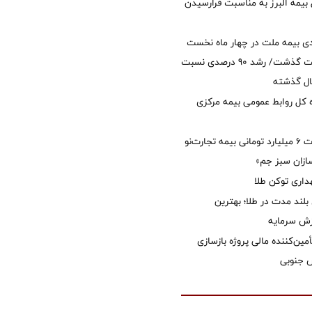
 بیمه البرز به مناسبت فرارسیدن
ی بیمه ملت در چهار ماه نخست
امسال از 14.5 همت گذشت/ رشد 90 درصدی نسبت
ال گذشته
كل روابط عمومی بیمه مركزی
پرداخت خسارت ۶ میلیارد تومانی بیمه تجارت‌نو
ازان سبز جم»
اری توکن طلا
بلند مدت در طلا؛ بهترین
زش سرمایه
مین‌کننده مالی پروژه بازسازی