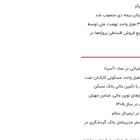
کز
یلان بیمه دی منصوب شد
تأمین مالی ۳۹۶ هزار واحد نهضت ملی توسط
 فروش اقساطی پروژه‌ها در
تی در نماد «آسیا»
غاز ساخت ۲ هزار واحد مسکونی کارکنان نفت
با تأمین مالی بانک مسکن
زارهای نوین مالی، ضامن جهش
 سال 1405
 ترمینال سلام
فر مدیرعامل بانک گردشگری در