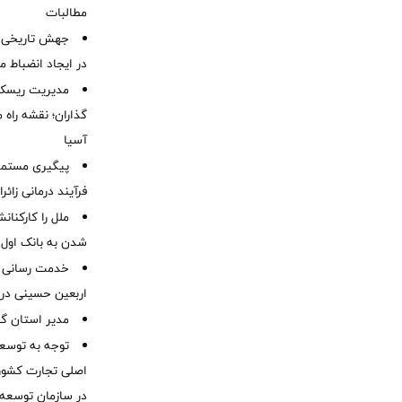
مطالبات ‌
جهش تاریخی 
در ایجاد انضباط م
مدیریت ریسک و
گذاران؛ نقشه راه 
آسیا
پیگیری مستمر 
فرآیند درمانی زائر
ملل را کارکنان
شدن به بانک او
خدمت رسانی ش
اربعین حسینی در 
‌مدیر استان گ
توجه به توسع
اصلی تجارت کشور/
در سازمان توسعه