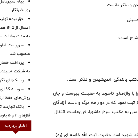
پیام مدیرعامل
یدن و تفکر دانست.
روز خبرنگار
حق بیمه تولید
به مدت مشابه س
 شرح است:
سرپرست اداره 
منصوب شد
به شرکت «بهینه‌س
مکتب بالندگی، اندیشیدن و تفکر است.
ریسک‌های نگهد
سرمایه گذاری 
ا با واژه‌های تاسوعا به حقیقت پیوست و جان
روش‌های حفظ ار
ثبت نمود که در دو راهه مرگ و ذلت، آزادگان
بانک تجارت، تأ
تاسی به مکتب سرخ عاشورا، قرن‌هاست انتقال
فازهای ۴ و ۵ پارس جنوبی
اخبار پربازدید
ئد شهید امت حضرت آیت الله خامنه ای (ره)،