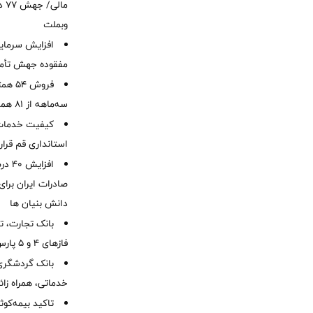
ما
وبملت
افزایش سرمایه
مفقوده جهش تأمی
فروش 
سه‌ماهه از 81 همت
کیفیت خدمات ب
استانداری قم قرا
افزا
صادرات ایران برا
دانش بنیان ها
بانک تجارت، تأ
فازهای ۴ و ۵ پارس جنوبی
بانک گردشگری 
خدماتی، همراه زا
تاکید بیمه‌کوث