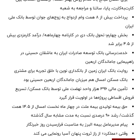
کارت‌به‌کارت، پایا، ساتنا و مراجعه به شعبه
پرداخت بیش از ۸ همت وام ازدواج به زوج‌های جوان توسط بانک ملی
ایران
بخش چهارم؛ تحول بانک دی در کارنامه چهارماهه/ درآمد کارمزدی بیش
از ۴.۵ برابر شد
خدمت‌رسانی بانک توسعه صادرات ایران به عاشقان حسینی در
راهپیمایی جاماندگان اربعین
روایت بانک ایران زمین از بانکداری نوین با خلق تجربه برای مشتری
بانک مسکن امسال هم میزبان جاماندگان اربعین حسینی بود
تأمین مالی ۳۹۶ هزار واحد نهضت ملی توسط بانک مسکن/ تسریع
فروش اقساطی پروژه‌ها در اولویت قرار گیرد
حق بیمه تولیدی بیمه ملت در چهار ماه نخست امسال از 14.5 همت
گذشت/ رشد 90 درصدی نسبت به مدت مشابه سال گذشته
پیام مدیرعامل بیمه البرز به مناسبت فرارسیدن روز خبرنگار
وقتی «عملکرد» از راز ثروت پنهان آسیا رونمایی می کند