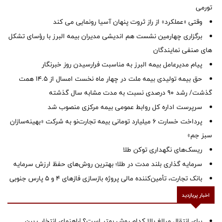
تورمی
وقتی «عملکرد» از راز ثروت پنهان آسیا رونمایی می کند
برگزاری چهارمین نشست هم اندیشی مدیران بیمه البرز با رؤسای تشکل
های صنفی نمایندگان
پیام مدیرعامل بیمه البرز به مناسبت فرارسیدن روز خبرنگار
حق بیمه تولیدی بیمه ملت در چهار ماه نخست امسال از 14.5 همت
گذشت/ رشد 90 درصدی نسبت به مدت مشابه سال گذشته
سرپرست اداره كل روابط عمومی بیمه مركزی منصوب شد
پرداخت خسارت ۶ میلیارد تومانی بیمه تجارت‌نو به شرکت «بهینه‌سازان
سبز جم»
ریسک‌های نگهداری توکن طلا
سرمایه گذاری بلند مدت در طلا؛ بهترین روش‌های حفظ ارزش سرمایه
بانک تجارت، تأمین‌کننده مالی پروژه بازسازی فازهای ۴ و ۵ پارس جنوبی
اخبار پربازدید
برای انتقال مبالغ بالا کدام روش بهتر است؟ |راهنمای انتخاب بین