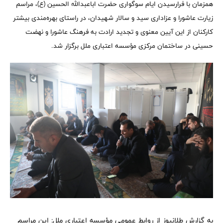
همزمان با فرارسیدن ایام سوگواری حضرت اباعبدالله الحسین (ع)، مراسم
زیارت عاشورا و عزاداری سید و سالار شهیدان، در راستای بهره‌مندی بیشتر
کارکنان از این آیین معنوی و تجدید ارادت به فرهنگ عاشورا و نهضت
حسینی در ساختمان مرکزی مؤسسه اعتباری ملل برگزار شد.
به گزارش طلانیوز از روابط عمومی مؤسسه اعتباری ملل: این مراسم