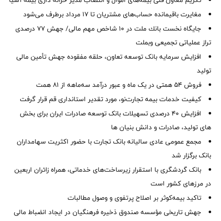
مغایرت‌ باقیمانده حساب‌های مشتریان تا ۱۷ مرداد برطرف می‌شود
جایگاه نخست بانك ملت در 10 شاخص مهم مالی/ جهش 77 درصدی
تراز عملیاتی تجمیعی وبملت
افزایش سرمایه بانک توسعه تعاون، حلقه مفقوده جهش تأمین مالی
تولید
فروش 54 همتی در یک ماه و عبور درآمد سه‌ماهه از 81 همت
کیفیت خدمات بیمه تجارت‌نو، مورد تقدیر استانداری قم قرار گرفت
افزایش 40 درصدی تسهیلات بانک توسعه صادرات ایران برای بخش
های تولید، صادرات و دانش بنیان ها
مجمع عمومی عادی سالیانه بانک تجارت با حضور اکثریت سهامداران
بانک برگزار شد
بانک گردشگری با استقرار زیرساخت‌های خدماتی، همراه زائران اربعین
در مرزهای کشور است
تاکید بیمه‌کوثر بر اصلاح پرتفوی و وصول مطالبات ‌
جهش تاریخی مؤسسه صندوق ذخیره فرهنگیان در ایجاد انضباط مالی