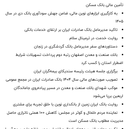
تأمین مالی بانک مسکن
به کارگیری ابزارهای نوین مالی، ضامن جهش سودآوری بانک دی در سال
1405
تاکید مدیرعامل بانک صادرات ایران بر ارتقای خدمات بانکی
روایت خدمت در ترمینال سلام
دستاوردهای سفر مدیرعامل بانک گردشگری در زنجان
بانك صنعت و معدن اصفهان رتبه دوم پرداخت تسهیلات شرایط
اضطرار استان را كسب كرد
برگزاری جلسه هیئت رئیسه سندیکای بیمه‌گران ایران
تصویب صورت‌های مالی سال ۱۴۰۴ بانک صادرات ایران در مجمع عمومی
موكب شهدای بانك صنعت و معدن در مسیر پیاده‌روی جاماندگان
اربعین برپا می‌شود
روایت بانک ایران زمین از بانکداری نوین با خلق تجربه برای مشتری
نماینده مردم خلخال و کوثر در مجلس: کاهش ۱۰۰ همتی ناترازی حاصل
مدیریت مطلوب بانک مسکن است
تکریم معاون فنی بیمه‌های اموال و انتصاب مدیر خزانه داری بیمه آسیا