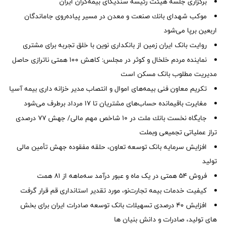
برگزاری جلسه هیئت رئیسه سندیکای بیمه‌گران ایران
موكب شهدای بانك صنعت و معدن در مسیر پیاده‌روی جاماندگان
اربعین برپا می‌شود
روایت بانک ایران زمین از بانکداری نوین با خلق تجربه برای مشتری
نماینده مردم خلخال و کوثر در مجلس: کاهش ۱۰۰ همتی ناترازی حاصل
مدیریت مطلوب بانک مسکن است
تکریم معاون فنی بیمه‌های اموال و انتصاب مدیر خزانه داری بیمه آسیا
مغایرت‌ باقیمانده حساب‌های مشتریان تا ۱۷ مرداد برطرف می‌شود
جایگاه نخست بانك ملت در 10 شاخص مهم مالی/ جهش 77 درصدی
تراز عملیاتی تجمیعی وبملت
افزایش سرمایه بانک توسعه تعاون، حلقه مفقوده جهش تأمین مالی
تولید
فروش 54 همتی در یک ماه و عبور درآمد سه‌ماهه از 81 همت
کیفیت خدمات بیمه تجارت‌نو، مورد تقدیر استانداری قم قرار گرفت
افزایش 40 درصدی تسهیلات بانک توسعه صادرات ایران برای بخش
های تولید، صادرات و دانش بنیان ها