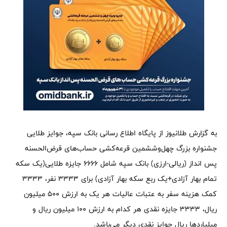
به گزارش طلانیوز از پایگاه اطلاع رسانی بانک سپه، جوایز طلایی
جشنواره بزرگ چهل‌و‌ششمین قرعه‌کشی حساب‌های قرض‌الحسنه
پس انداز (ریالی-ارزی) بانک سپه شامل 6666 جایزه طلایی(یک سکه
تمام بهار آزادی+یک ربع سکه بهار آزادی) برای 3333 نفر، 3333
کمک هزینه سفر به عتبات عالیات هر یک به ارزش 500 میلیون
ریال، 3333 جایزه نقدی هر کدام به ارزش 100 میلیون ریال و
میلیاردها ریال جوایز نقدی دیگر می‌باشد.