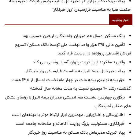
پیام تبریک دکتر بهاری فر مدیرعامل و نایب رئیس هیئت مدیره بیمه
حکمت صبا به مناسبت فرارسیدن "روز خبرنگار"
اخبار پربازدید
بانک مسکن امسال هم میزبان جاماندگان اربعین حسینی بود
تأمین مالی ۳۹۶ هزار واحد نهضت ملی توسط بانک مسکن/ تسریع
فروش اقساطی پروژه‌ها در اولویت قرار گیرد
وقتی «عملکرد» از راز ثروت پنهان آسیا رونمایی می کند
پیام مدیرعامل بیمه البرز به مناسبت فرارسیدن روز خبرنگار
حق بیمه تولیدی بیمه ملت در چهار ماه نخست امسال از 14.5 همت
گذشت/ رشد 90 درصدی نسبت به مدت مشابه سال گذشته
برگزاری چهارمین نشست هم اندیشی مدیران بیمه البرز با رؤسای تشکل
های صنفی نمایندگان
اطلاع‌رسانی و اطلاع‌یابی، مهمترین ابزار ارتباط موثر با ذینفعان است
خبرنگاری، مسئولیت بزرگ روایت آگاهانه و صادقانه جامعه است
پیام تبریک مدیرعامل بانک مسکن به مناسبت روز خبرنگار