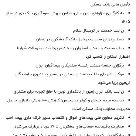
تأمین مالی بانک مسکن
به کارگیری ابزارهای نوین مالی، ضامن جهش سودآوری بانک دی در سال
1405
روایت خدمت در ترمینال سلام
دستاوردهای سفر مدیرعامل بانک گردشگری در زنجان
بانك صنعت و معدن اصفهان رتبه دوم پرداخت تسهیلات شرایط
اضطرار استان را كسب كرد
برگزاری جلسه هیئت رئیسه سندیکای بیمه‌گران ایران
موكب شهدای بانك صنعت و معدن در مسیر پیاده‌روی جاماندگان
اربعین برپا می‌شود
روایت بانک ایران زمین از بانکداری نوین با خلق تجربه برای مشتری
نماینده مردم خلخال و کوثر در مجلس: کاهش ۱۰۰ همتی ناترازی حاصل
مدیریت مطلوب بانک مسکن است
تکریم معاون فنی بیمه‌های اموال و انتصاب مدیر خزانه داری بیمه آسیا
مغایرت‌ باقیمانده حساب‌های مشتریان تا ۱۷ مرداد برطرف می‌شود
جایگاه نخست بانك ملت در 10 شاخص مهم مالی/ جهش 77 درصدی