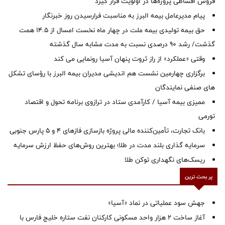
فروش اقساطی پروژه‌ها در اولویت قرار گیرد
پیام مدیرعامل بیمه البرز به مناسبت فرارسیدن روز خبرنگار
حق بیمه تولیدی بیمه ملت در چهار ماه نخست امسال از 14.5 همت
گذشت/ رشد 90 درصدی نسبت به مدت مشابه سال گذشته
وقتی «عملکرد» از راز ثروت پنهان آسیا رونمایی می کند
برگزاری چهارمین نشست هم اندیشی مدیران بیمه البرز با رؤسای تشکل
های صنفی نمایندگان
ممیزی بیمه آسیا / کارآمدی ستاد در ترازوی برنامه تحول و اقتصاد
تورمی
بانک تجارت، تأمین‌کننده مالی پروژه بازسازی فازهای ۴ و ۵ پارس جنوبی
سرمایه گذاری بلند مدت در طلا؛ بهترین روش‌های حفظ ارزش سرمایه
ریسک‌های نگهداری توکن طلا
پر بحث ترین
جهش سود عملیاتی در نماد «آسیا»
آغاز ساخت ۲ هزار واحد مسکونی کارکنان نفت ستاره خلیج فارس با