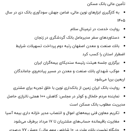
تأمین مالی بانک مسکن
به کارگیری ابزارهای نوین مالی، ضامن جهش سودآوری بانک دی در سال
1405
روایت خدمت در ترمینال سلام
دستاوردهای سفر مدیرعامل بانک گردشگری در زنجان
بانك صنعت و معدن اصفهان رتبه دوم پرداخت تسهیلات شرایط
اضطرار استان را كسب كرد
برگزاری جلسه هیئت رئیسه سندیکای بیمه‌گران ایران
موكب شهدای بانك صنعت و معدن در مسیر پیاده‌روی جاماندگان
اربعین برپا می‌شود
روایت بانک ایران زمین از بانکداری نوین با خلق تجربه برای مشتری
نماینده مردم خلخال و کوثر در مجلس: کاهش ۱۰۰ همتی ناترازی حاصل
مدیریت مطلوب بانک مسکن است
تکریم معاون فنی بیمه‌های اموال و انتصاب مدیر خزانه داری بیمه آسیا
مغایرت‌ باقیمانده حساب‌های مشتریان تا ۱۷ مرداد برطرف می‌شود
جایگاه نخست بانك ملت در 10 شاخص مهم مالی/ جهش 77 درصدی