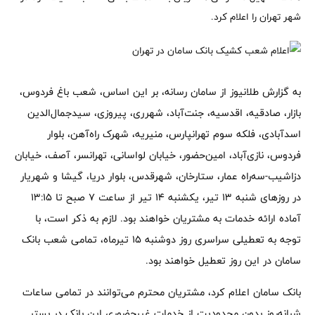
شهر تهران را اعلام کرد.
به گزارش طلانیوز از سامان رسانه، بر این اساس، شعب باغ فردوس،
بازار، صادقیه، اقدسیه، جنت‌آباد، شهرری، پیروزی، سیدجمال‌الدین
اسدآبادی، فلکه سوم تهرانپارس، منیریه، شهرک راه‌آهن، بلوار
فردوس، نازی‌آباد، امین‌حضور، خیابان لواسانی، تهرانسر، آصف، خیابان
دزاشیب-سه‌راه عمار، ستارخان، شهرقدس، بلوار دریا، گیشا و شهریار
در روزهای شنبه 13 تیر، یکشنبه 14 تیر از ساعت 7 صبح تا 13:15
آماده ارائه خدمات به مشتریان خواهند بود. لازم به ذکر است، با
توجه به تعطیلی سراسری روز دوشنبه 15 تیرماه، تمامی شعب بانک
سامان در این روز تعطیل خواهند بود.
بانک سامان اعلام کرد، مشتریان محترم می‌توانند در تمامی ساعات
شبانه‌روز بدون محدودیت از خدمات غیرحضوری این بانک در بستر