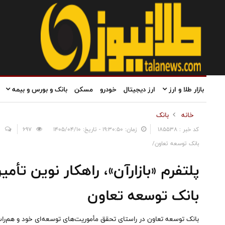
بازار طلا و ارز
ارز دیجیتال
خودرو
مسکن
بانک و بورس و بیمه
خانه
بانک
کد خبر : 185538
زمان: ۱۹:۳۰:۵۰ - تاریخ: ۱۴۰۵/۰۴/۱۰
697
0
بانک توسعه تعاون/
پلتفرم «بازارآن»، راهکار نوین تأم
بانک توسعه تعاون
بانک توسعه تعاون در راستای تحقق مأموریت‌های توسعه‌ای خود و هم‌راست