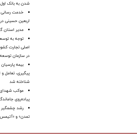
شدن به بانک او
خدمت رسانی ش
اربعین حسینی در 
‌مدیر استان گ
توجه به توسع
اصلی تجارت کشور/
در سازمان توسعه
بیمه پارسیان
پیگیری، تعامل و ا
شناخته شد
موكب شهدای ب
پیاده‌روی جاماندگ
رشد چشمگیر م
تمدن» و «آتیمس»