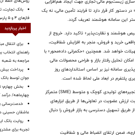
روش‌های حفظ ار
ازی زیست‌بوم مالی-تجاری جهت ایجاد هم‌افزایی
بانک تجارت، تأ
ر دستور کار قرار دارد تا فرایند تأمین مالی، نه یک
فازهای ۴ و ۵ پارس جنوبی
بستر این سامانه هوشمند تعریف گردد.
اخبار پربازدید
ص هوشمند و نظارت‌پذیر» تاکید دارد. خروج از
واقعی خرید و فروش، منجر به افزایش شفافیت،
برای انتقال مب
ات خواهد شد. همچنین «حکمرانی داده‌محور» با
راهنمای انتخاب بین
 از تراکنش‌های تجاری، امکان تحلیل رفتار بازار و طراحی محصولات مالی
مراجعه به شعبه
پذیری سامانه نیز بر اساس استانداردهای روز
جوان توسط بانک م
ری پلتفرم در ابعاد ملی لحاظ شده است.
بخش چهارم؛ تح
جامعه هدف این طرح به‌طور ویژه بر اعضای اتحادیه‌های تعاونی و زنجیره‌های تولیدی کوچک و متوسط (SME) متمرکز
چهارماهه/ درآمد کارمزدی
 ارزش عضویت در تعاونی‌ها از طریق ابزارهای
خدمت‌رسانی با
ز طریق تسهیل دسترسی به بازار فروش را دنبال
عاشقان حسینی در 
روایت بانک ایر
تجربه برای مشتری
پارچه، ضمن ارتقای انضباط مالی و شفافیت