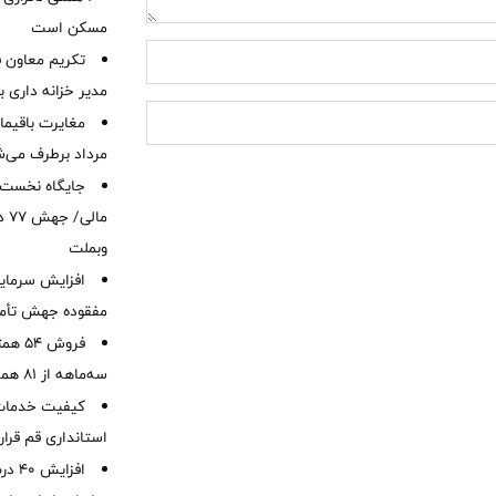
مسکن است
تکریم معاون ف
مدیر خزانه داری ب
مرداد برطرف می‌ش
ما
وبملت
افزایش سرمایه
مفقوده جهش تأمی
فروش 
سه‌ماهه از 81 همت
کیفیت خدمات ب
استانداری قم قرا
افزا