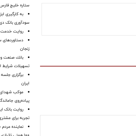
ستاره خلیج فارس 
به کارگیری اب
سودآوری بانک دی در
روایت خدمت در
دستاوردهای س
زنجان
بانك صنعت و 
تسهیلات شرایط اض
برگزاری جلسه 
ایران
موكب شهدای ب
پیاده‌روی جاماندگ
روایت بانک ایر
تجربه برای مشتری
نماینده مردم 
۱۰۰ همتی ناترا