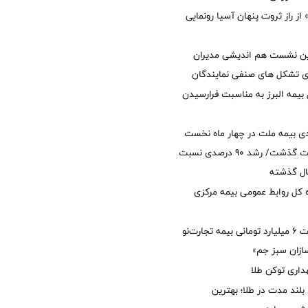
از راز ثروت پنهان آسیا رونمایی
مین نشست هم اندیشی مدیران
سای تشکل های صنفی نمایندگان
 بیمه البرز به مناسبت فرارسیدن
ی بیمه ملت در چهار ماه نخست
امسال از 14.5 همت گذشت/ رشد 90 درصدی نسبت
ال گذشته
كل روابط عمومی بیمه مركزی
پرداخت خسارت ۶ میلیارد تومانی بیمه تجارت‌نو
ازان سبز جم»
اری توکن طلا
بلند مدت در طلا؛ بهترین