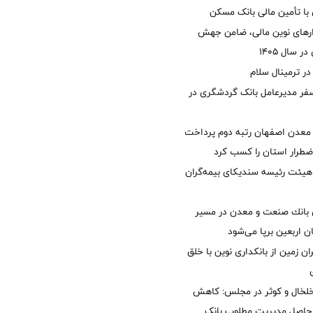
با تأمین مالی بانک مسکن
زارهای نوین مالی، ضامن جهش
 سال 1405
 ترمینال سلام
فر مدیرعامل بانک گردشگری در
معدن اصفهان رتبه دوم پرداخت
طرار استان را كسب كرد
هیئت رئیسه سندیکای بیمه‌گران
انك صنعت و معدن در مسیر
ان اربعین برپا می‌شود
ان زمین از بانکداری نوین با خلق
خلخال و کوثر در مجلس: کاهش
زی حاصل مدیریت مطلوب بانک