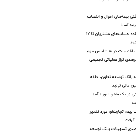
نی بیمه‌های اموال و انتصاب
یمه آسیا
مغایرت‌ باقیمانده حساب‌های مشتریان تا ۱۷
ود
جایگاه نخست بانك ملت در 10 شاخص مهم
لی/ جهش 77 درصدی تراز عملیاتی تجمیعی
 بانک توسعه تعاون، حلقه
ن مالی تولید
54 همتی در یک ماه و عبور درآمد
یمه تجارت‌نو، مورد تقدیر
ر گرفت
یش 40 درصدی تسهیلات بانک توسعه