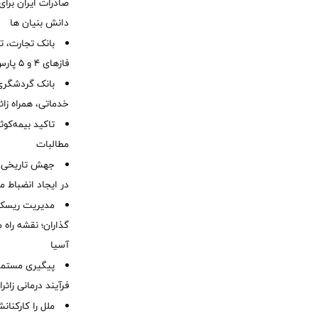
صادرات ایران برا
دانش بنیان ها
بانک تجارت، تأ
فازهای ۴ و ۵ پارس جنوبی
بانک گردشگری 
خدماتی، همراه زا
تاکید بیمه‌کوث
مطالبات ‌
جهش تاریخی 
در ایجاد انضباط م
مدیریت ریسک و
گذاران؛ نقشه راه 
آسیا
پیگیری مستمر 
فرآیند درمانی زائر
ملل را کارکنان