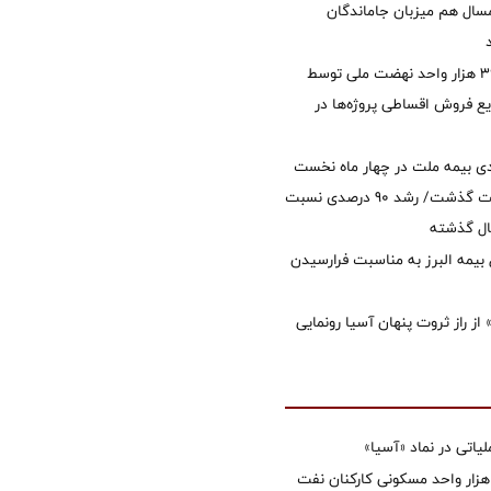
سال هم میزبان جاماندگان
تأمین مالی ۳۹۶ هزار واحد نهضت ملی توسط
 فروش اقساطی پروژه‌ها در
ی بیمه ملت در چهار ماه نخست
امسال از 14.5 همت گذشت/ رشد 90 درصدی نسبت
ال گذشته
 بیمه البرز به مناسبت فرارسیدن
از راز ثروت پنهان آسیا رونمایی
تی در نماد «آسیا»
غاز ساخت ۲ هزار واحد مسکونی کارکنان نفت