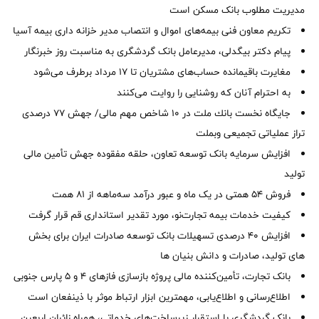
مدیریت مطلوب بانک مسکن است
تکریم معاون فنی بیمه‌های اموال و انتصاب مدیر خزانه داری بیمه آسیا
پیام دکتر بیگدلی، مدیرعامل بانک گردشگری به مناسبت روز خبرنگار
مغایرت‌ باقیمانده حساب‌های مشتریان تا ۱۷ مرداد برطرف می‌شود
به احترام آنان که روشنایی را روایت می‌کنند
جایگاه نخست بانك ملت در 10 شاخص مهم مالی/ جهش 77 درصدی
تراز عملیاتی تجمیعی وبملت
افزایش سرمایه بانک توسعه تعاون، حلقه مفقوده جهش تأمین مالی
تولید
فروش 54 همتی در یک ماه و عبور درآمد سه‌ماهه از 81 همت
کیفیت خدمات بیمه تجارت‌نو، مورد تقدیر استانداری قم قرار گرفت
افزایش 40 درصدی تسهیلات بانک توسعه صادرات ایران برای بخش
های تولید، صادرات و دانش بنیان ها
بانک تجارت، تأمین‌کننده مالی پروژه بازسازی فازهای ۴ و ۵ پارس جنوبی
اطلاع‌رسانی و اطلاع‌یابی، مهمترین ابزار ارتباط موثر با ذینفعان است
بانک گردشگری با استقرار زیرساخت‌های خدماتی، همراه زائران اربعین