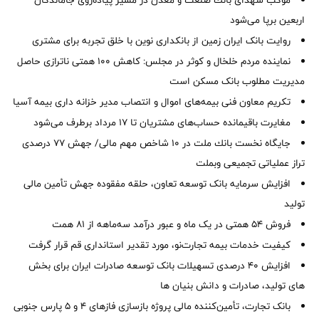
موكب شهدای بانك صنعت و معدن در مسیر پیاده‌روی جاماندگان
اربعین برپا می‌شود
روایت بانک ایران زمین از بانکداری نوین با خلق تجربه برای مشتری
نماینده مردم خلخال و کوثر در مجلس: کاهش ۱۰۰ همتی ناترازی حاصل
مدیریت مطلوب بانک مسکن است
تکریم معاون فنی بیمه‌های اموال و انتصاب مدیر خزانه داری بیمه آسیا
مغایرت‌ باقیمانده حساب‌های مشتریان تا ۱۷ مرداد برطرف می‌شود
جایگاه نخست بانك ملت در 10 شاخص مهم مالی/ جهش 77 درصدی
تراز عملیاتی تجمیعی وبملت
افزایش سرمایه بانک توسعه تعاون، حلقه مفقوده جهش تأمین مالی
تولید
فروش 54 همتی در یک ماه و عبور درآمد سه‌ماهه از 81 همت
کیفیت خدمات بیمه تجارت‌نو، مورد تقدیر استانداری قم قرار گرفت
افزایش 40 درصدی تسهیلات بانک توسعه صادرات ایران برای بخش
های تولید، صادرات و دانش بنیان ها
بانک تجارت، تأمین‌کننده مالی پروژه بازسازی فازهای ۴ و ۵ پارس جنوبی