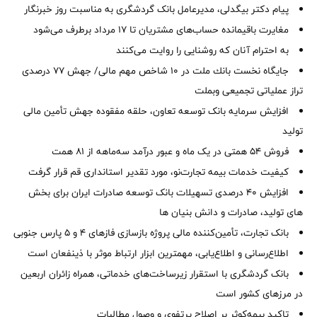
پیام دکتر بیگدلی، مدیرعامل بانک گردشگری به مناسبت روز خبرنگار
مغایرت‌ باقیمانده حساب‌های مشتریان تا ۱۷ مرداد برطرف می‌شود
به احترام آنان که روشنایی را روایت می‌کنند
جایگاه نخست بانك ملت در 10 شاخص مهم مالی/ جهش 77 درصدی
تراز عملیاتی تجمیعی وبملت
افزایش سرمایه بانک توسعه تعاون، حلقه مفقوده جهش تأمین مالی
تولید
فروش 54 همتی در یک ماه و عبور درآمد سه‌ماهه از 81 همت
کیفیت خدمات بیمه تجارت‌نو، مورد تقدیر استانداری قم قرار گرفت
افزایش 40 درصدی تسهیلات بانک توسعه صادرات ایران برای بخش
های تولید، صادرات و دانش بنیان ها
بانک تجارت، تأمین‌کننده مالی پروژه بازسازی فازهای ۴ و ۵ پارس جنوبی
اطلاع‌رسانی و اطلاع‌یابی، مهمترین ابزار ارتباط موثر با ذینفعان است
بانک گردشگری با استقرار زیرساخت‌های خدماتی، همراه زائران اربعین
در مرزهای کشور است
تاکید بیمه‌کوثر بر اصلاح پرتفوی و وصول مطالبات ‌