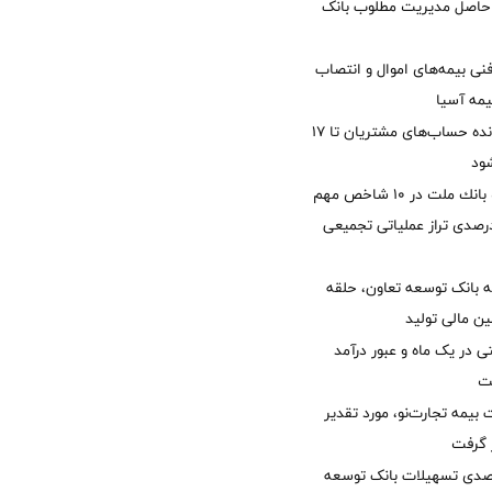
زی حاصل مدیریت مطلوب بانک
نی بیمه‌های اموال و انتصاب
یمه آسیا
مغایرت‌ باقیمانده حساب‌های مشتریان تا ۱۷
ود
جایگاه نخست بانك ملت در 10 شاخص مهم
لی/ جهش 77 درصدی تراز عملیاتی تجمیعی
 بانک توسعه تعاون، حلقه
ن مالی تولید
54 همتی در یک ماه و عبور درآمد
یمه تجارت‌نو، مورد تقدیر
ر گرفت
یش 40 درصدی تسهیلات بانک توسعه