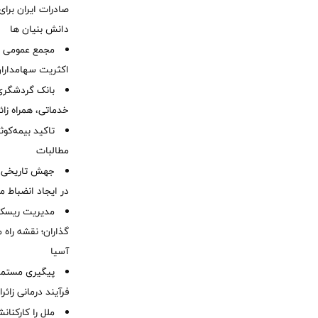
صادرات ایران برا
دانش بنیان ها
مجمع عمومی عا
اکثریت سهامداران
بانک گردشگری 
خدماتی، همراه زا
تاکید بیمه‌کوث
مطالبات ‌
جهش تاریخی 
در ایجاد انضباط م
مدیریت ریسک و
گذاران؛ نقشه راه 
آسیا
پیگیری مستمر 
فرآیند درمانی زائر
ملل را کارکنان