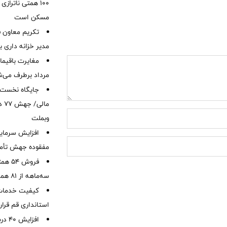
۱۰۰ همتی ناترا
مسکن است
تکریم معاون ف
مدیر خزانه داری ب
مرداد برطرف می‌ش
ما
وبملت
افزایش سرمایه
مفقوده جهش تأمی
فروش 
سه‌ماهه از 81 همت
کیفیت خدمات ب
استانداری قم قرا
افزا