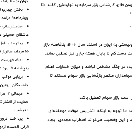
جوان توسط بانک م
 فلاح، کارشناس بازار سرمایه به تجارت‌نیوز گفته: «تا
بخش چهارم؛ تح
»
چهارماهه/ درآمد کارمزدی
خدمت‌رسانی با
عاشقان حسینی در 
پیام مدیرعامل
به گزارش طلانیوز از تجارت نیوز، با آغاز حملات آمریکا و رژیم صهیونیستی به ایران در اسفند سال 1404، بلافاصله بازار
15 مرداد، سالروز تأسیس بانک
 دست‌کم تا پایان هفته جاری نیز تعطیل بماند.
اعلام فهرست ش
یده در جنگ مشخص نباشد و میزان خسارات اعلام
پنج‌شنبه 15 مرداد ماه 1405
 سهامداران منتظر بازگشایی بازار سهام هستند تا
برپایی موکب ب
جاماندگان اربعین
مهمانی
ست بازار سهام تعطیل باشد
حمایت از اقشار کم
معیشتی
کرد: «با توجه به اینکه آتش‌بس موقت دوهفته‌ای
 بود و این وضعیت می‌تواند اضطراب مجددی ایجاد
قرض الحسنه ازدوا