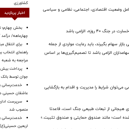
کشاورزی
 کامل وضعیت اقتصادی، اجتماعی، نظامی و سیاسی
اخبار پربازدید
بخش چهارم؛ تح
4 روزه، الزامی باشد
چهارماهه/ درآمد کارمزدی
بازار سهام بگیرند، باید رعایت مواردی از جمله
برای انتقال مب
راهنمای انتخاب بین
اعلام میزان خسارت در جنگ 40 روزه برای سهامداران الزامی باشد تا تصمیم‌گیری‌ها بر اساس
مراجعه به شعبه
جوان توسط بانک م
خدمت‌رسانی با
ا دائمی می‌توان شرایط را مدیریت و اقدام به بازگشایی
عاشقان حسینی در 
سرپرست اداره 
های هیجانی از تبعات طبیعی جنگ است، قاعدتا
منصوب شد
 شده است؛ مانند صندوق حمایتی و صندوق تثبیت.»
خدمت‌رسانی به
اربعین حسینی(ع)