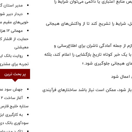
ن می‌دهد که با تخصیص منابع اعتباری یا دائمی می‌توان شرایط را
‌مدیر استان گ
دیدار دبیر شور
خویی‌های مقیم مر
ل، شرایط را تشریح کند تا از واکنش‌های هیجانی
مهمانی
حمایت از اقشار کم
م از جمله آمادگی ناشران برای اطلاع‌رسانی و
معیشتی
یک خبر کوتاه تاریخ بازگشایی را اعلام کند، بلکه
روایت بانک ایر
‌های هیجانی جلوگیری شود.»
تجربه برای مشتری
پر بحث ترین
 اعمال شود
جهش سود عملیا
یط باز شود، ممکن است نیاز باشد ساختارهای فرآیندی
آ
ستاره خلیج فارس 
به کارگیری اب
سودآوری بانک دی در
تاکید مدیرعامل