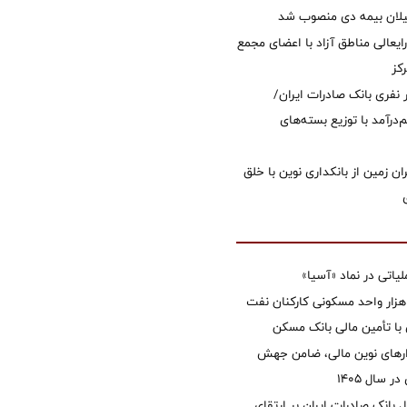
یلان بیمه دی منصوب شد
ایعالی مناطق آزاد با اعضای مجمع
کز
 ۱۲ هزار نفری بانک صادرات ایران/
‌درآمد با توزیع بسته‌های
ان زمین از بانکداری نوین با خلق
تی در نماد «آسیا»
غاز ساخت ۲ هزار واحد مسکونی کارکنان نفت
با تأمین مالی بانک مسکن
زارهای نوین مالی، ضامن جهش
 سال 1405
 بانک صادرات ایران بر ارتقای