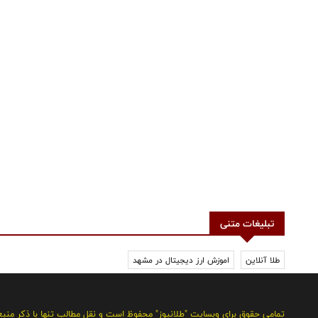
تبلیغات متنی
طلا آنلاین
اموزش ارز دیجیتال در مشهد
تمامی حقوق برای وبسایت "طلانیوز" محفوظ است و نقل مطالب تنها با ذکر منب