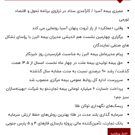
ممیزی بیمه آسیا / کارآمدی ستاد در ترازوی برنامه تحول و اقتصاد
تورمی
وقتی «عملکرد» از راز ثروت پنهان آسیا رونمایی می کند
برگزاری چهارمین نشست هم اندیشی مدیران بیمه البرز با رؤسای تشکل
های صنفی نمایندگان
پیام مدیرعامل بیمه البرز به مناسبت فرارسیدن روز خبرنگار
حق بیمه تولیدی بیمه ملت در چهار ماه نخست امسال از 14.5 همت
گذشت/ رشد 90 درصدی نسبت به مدت مشابه سال گذشته
سرپرست اداره كل روابط عمومی بیمه مركزی منصوب شد
پرداخت خسارت ۶ میلیارد تومانی بیمه تجارت‌نو به شرکت «بهینه‌سازان
سبز جم»
ریسک‌های نگهداری توکن طلا
سرمایه گذاری بلند مدت در طلا؛ بهترین روش‌های حفظ ارزش سرمایه
بانک تجارت، تأمین‌کننده مالی پروژه بازسازی فازهای ۴ و ۵ پارس جنوبی
اخبار پربازدید