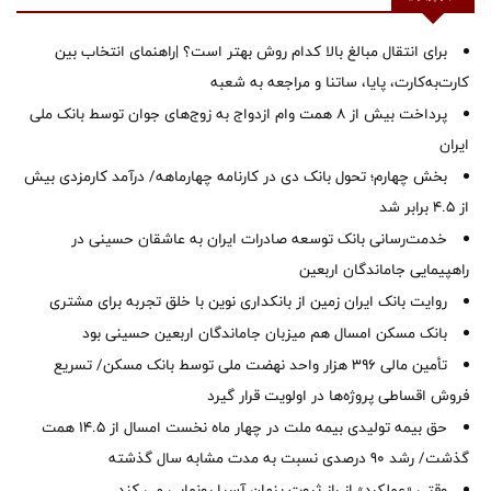
برای انتقال مبالغ بالا کدام روش بهتر است؟ |راهنمای انتخاب بین
کارت‌به‌کارت، پایا، ساتنا و مراجعه به شعبه
پرداخت بیش از ۸ همت وام ازدواج به زوج‌های جوان توسط بانک ملی
ایران
بخش چهارم؛ تحول بانک دی در کارنامه چهارماهه/ درآمد کارمزدی بیش
از ۴.۵ برابر شد
خدمت‌رسانی بانک توسعه صادرات ایران به عاشقان حسینی در
راهپیمایی جاماندگان اربعین
روایت بانک ایران زمین از بانکداری نوین با خلق تجربه برای مشتری
بانک مسکن امسال هم میزبان جاماندگان اربعین حسینی بود
تأمین مالی ۳۹۶ هزار واحد نهضت ملی توسط بانک مسکن/ تسریع
فروش اقساطی پروژه‌ها در اولویت قرار گیرد
حق بیمه تولیدی بیمه ملت در چهار ماه نخست امسال از 14.5 همت
گذشت/ رشد 90 درصدی نسبت به مدت مشابه سال گذشته
وقتی «عملکرد» از راز ثروت پنهان آسیا رونمایی می کند