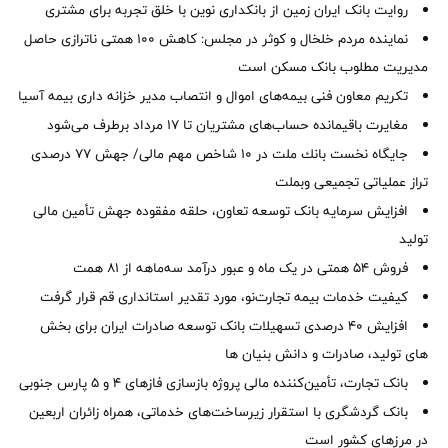
روایت بانک ایران زمین از بانکداری نوین با خلق تجربه برای مشتری
نماینده مردم خلخال و کوثر در مجلس: کاهش ۱۰۰ همتی ناترازی حاصل
مدیریت مطلوب بانک مسکن است
تکریم معاون فنی بیمه‌های اموال و انتصاب مدیر خزانه داری بیمه آسیا
مغایرت‌ باقیمانده حساب‌های مشتریان تا ۱۷ مرداد برطرف می‌شود
جایگاه نخست بانك ملت در 10 شاخص مهم مالی/ جهش 77 درصدی
تراز عملیاتی تجمیعی وبملت
افزایش سرمایه بانک توسعه تعاون، حلقه مفقوده جهش تأمین مالی
تولید
فروش 54 همتی در یک ماه و عبور درآمد سه‌ماهه از 81 همت
کیفیت خدمات بیمه تجارت‌نو، مورد تقدیر استانداری قم قرار گرفت
افزایش 40 درصدی تسهیلات بانک توسعه صادرات ایران برای بخش
های تولید، صادرات و دانش بنیان ها
بانک تجارت، تأمین‌کننده مالی پروژه بازسازی فازهای ۴ و ۵ پارس جنوبی
بانک گردشگری با استقرار زیرساخت‌های خدماتی، همراه زائران اربعین
در مرزهای کشور است