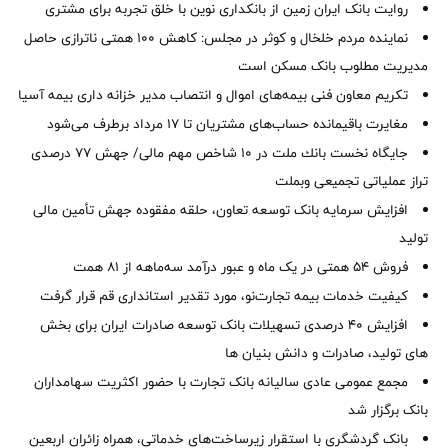
روایت بانک ایران زمین از بانکداری نوین با خلق تجربه برای مشتری
نماینده مردم خلخال و کوثر در مجلس: کاهش ۱۰۰ همتی ناترازی حاصل
مدیریت مطلوب بانک مسکن است
تکریم معاون فنی بیمه‌های اموال و انتصاب مدیر خزانه داری بیمه آسیا
مغایرت‌ باقیمانده حساب‌های مشتریان تا ۱۷ مرداد برطرف می‌شود
جایگاه نخست بانك ملت در 10 شاخص مهم مالی/ جهش 77 درصدی
تراز عملیاتی تجمیعی وبملت
افزایش سرمایه بانک توسعه تعاون، حلقه مفقوده جهش تأمین مالی
تولید
فروش 54 همتی در یک ماه و عبور درآمد سه‌ماهه از 81 همت
کیفیت خدمات بیمه تجارت‌نو، مورد تقدیر استانداری قم قرار گرفت
افزایش 40 درصدی تسهیلات بانک توسعه صادرات ایران برای بخش
های تولید، صادرات و دانش بنیان ها
مجمع عمومی عادی سالیانه بانک تجارت با حضور اکثریت سهامداران
بانک برگزار شد
بانک گردشگری با استقرار زیرساخت‌های خدماتی، همراه زائران اربعین