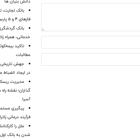
دانش بنیان ها
بانک تجارت، تأ
فازهای ۴ و ۵ پارس جنوبی
بانک گردشگری 
خدماتی، همراه زا
تاکید بیمه‌کوث
مطالبات ‌
جهش تاریخی 
در ایجاد انضباط م
مدیریت ریسک و
گذاران؛ نقشه راه 
آسیا
پیگیری مستمر 
فرآیند درمانی زائر
ملل را کارکنان
شدن به بانک او