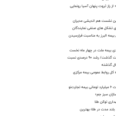
از راز ثروت پنهان آسیا رونمایی
مین نشست هم اندیشی مدیران
سای تشکل های صنفی نمایندگان
 بیمه البرز به مناسبت فرارسیدن
ی بیمه ملت در چهار ماه نخست
امسال از 14.5 همت گذشت/ رشد 90 درصدی نسبت
ال گذشته
كل روابط عمومی بیمه مركزی
پرداخت خسارت ۶ میلیارد تومانی بیمه تجارت‌نو
ازان سبز جم»
اری توکن طلا
بلند مدت در طلا؛ بهترین