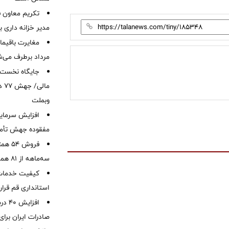
تکریم معاون ف
مدیر خزانه داری ب
مرداد برطرف می‌ش
ما
وبملت
افزایش سرمایه
مفقوده جهش تأمی
فروش 
سه‌ماهه از 81 همت
کیفیت خدمات ب
استانداری قم قرا
افزا
صادرات ایران برا