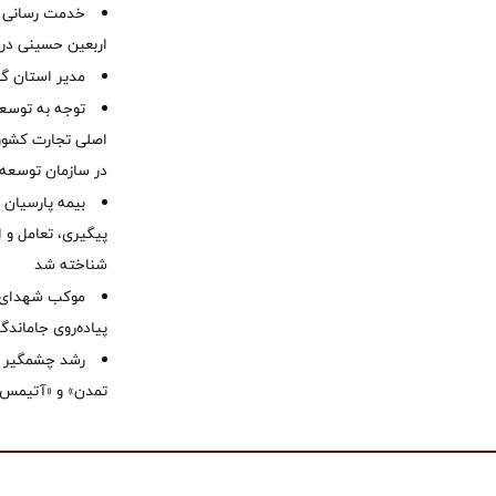
خدمت رسانی ش
اربعین حسینی در 
‌مدیر استان گ
توجه به توسع
اصلی تجارت کشور/
در سازمان توسعه
بیمه پارسیان
پیگیری، تعامل و ا
شناخته شد
موكب شهدای ب
پیاده‌روی جاماندگ
رشد چشمگیر م
تمدن» و «آتیمس»