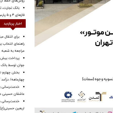
روش‌های حفظ ار
بانک تجارت، تأ
فازهای ۴ و ۵ پارس جنوبی
اخبار پربازدید
برای انتقال مب
راهنمای انتخاب بین
مراجعه به شعبه
جوان توسط بانک م
بخش چهارم؛ تح
چهارماهه/ درآمد کارمزدی
خدمت‌رسانی با
عاشقان حسینی در 
خدمت‌رسانی به
اربعین حسینی(ع)