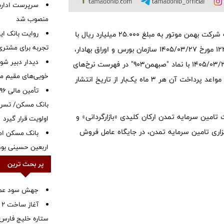
سرپرست اداره 
منصوب شد
روایت بانک ایر
به گزارش مدیریت روابط عمومی تامین سرمایه تمدن ، اوراق مرابحه شرکت بهمن موتور به مبلغ 25.000 میلیارد ریال با
تجربه برای مشتری
نرخ سود علی‌‌الحساب 23 درصد سالانه، طبق مجوز شماره 122/197388 مورخ 1405/03/27 سازمان بورس و اوراق بهادار،
دیدار دبیر شور
به منظور تامین مواد اولیه مورد نیاز شرکت بهمن موتور، از تاریخ 1405/03/27 با نماد "صبهمن903" در فهرست نرخ‌های
خویی‌های مقیم مر
بازار اوراق بدهی بورس تهران درج شد. مدت اوراق 4 سال(48 ماه) و مواعد پرداخت آن هر 3 ماه یک‌بار از تاریخ انتشار
بانک مسکن/ تسریع
امین سرمایه تمدن ارکان کلیدی «بازارگردانی» و
اولویت قرار گیرد
اری تامین سرمایه تمدن، در جایگاه عامل فروش
بانک مسکن ام
اربعین حسینی بود
پر بحث ترین
جهش سود عملیا
آ
ستاره خلیج فارس 