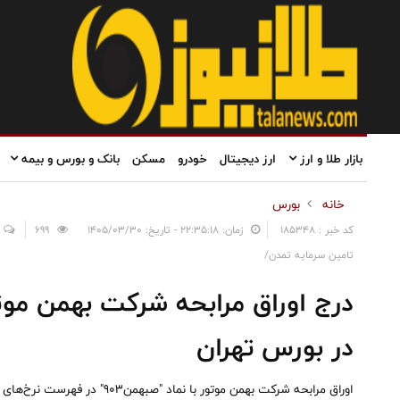
بازار طلا و ارز
ارز دیجیتال
خودرو
مسکن
بانک و بورس و بیمه
خانه
بورس
کد خبر : 185348
زمان: ۲۲:۳۵:۱۸ - تاریخ: ۱۴۰۵/۰۳/۳۰
699
تامین سرمایه تمدن/
در بورس تهران
اوراق مرابحه شرکت بهمن موتور با ن