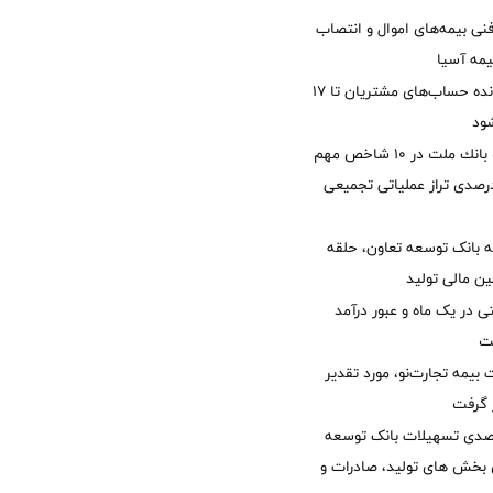
نی بیمه‌های اموال و انتصاب
یمه آسیا
مغایرت‌ باقیمانده حساب‌های مشتریان تا ۱۷
ود
جایگاه نخست بانك ملت در 10 شاخص مهم
لی/ جهش 77 درصدی تراز عملیاتی تجمیعی
 بانک توسعه تعاون، حلقه
ن مالی تولید
54 همتی در یک ماه و عبور درآمد
یمه تجارت‌نو، مورد تقدیر
ر گرفت
یش 40 درصدی تسهیلات بانک توسعه
ی بخش های تولید، صادرات و