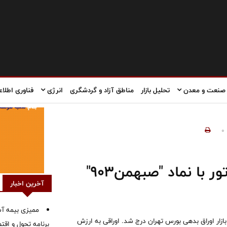
صنعت و معدن
تحلیل بازار
مناطق آزاد و گردشگری
انرژی
فناوری اطلاع
0
درج اوراق مرابحه شرکت بهمن موتور با نماد "صبهمن903"
آخرین اخبار
ممیزی بیمه آس
ماد "صبهمن903" در فهرست نرخ‌های بازار اوراق بدهی بورس تهران درج شد. اوراقی به ارزش
برنامه تحول و اقت