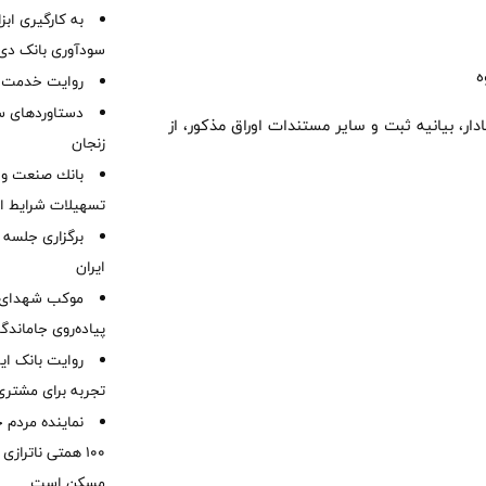
به کارگیری اب
سودآوری بانک دی در
ه
روایت خدمت در
دستاوردهای س
ار، بیانیه ثبت و سایر مستندات اوراق مذکور، از
زنجان
بانك صنعت و 
تسهیلات شرایط اض
برگزاری جلسه 
ایران
موكب شهدای ب
پیاده‌روی جاماندگ
روایت بانک ایر
تجربه برای مشتری
نماینده مردم 
۱۰۰ همتی ناترا
مسکن است