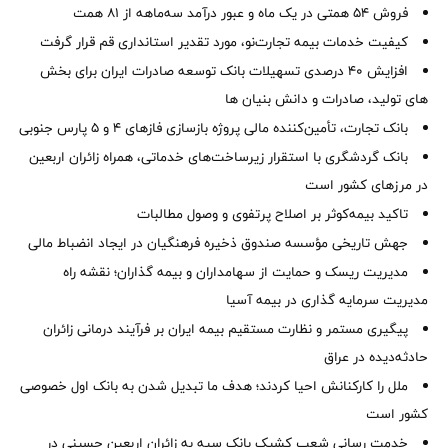
فروش 54 همتی در یک ماه و عبور درآمد سه‌ماهه از 81 همت
کیفیت خدمات بیمه تجارت‌نو، مورد تقدیر استانداری قم قرار گرفت
افزایش 40 درصدی تسهیلات بانک توسعه صادرات ایران برای بخش
های تولید، صادرات و دانش بنیان ها
بانک تجارت، تأمین‌کننده مالی پروژه بازسازی فازهای ۴ و ۵ پارس جنوبی
بانک گردشگری با استقرار زیرساخت‌های خدماتی، همراه زائران اربعین
در مرزهای کشور است
تاکید بیمه‌کوثر بر اصلاح پرتفوی و وصول مطالبات ‌
جهش تاریخی مؤسسه صندوق ذخیره فرهنگیان در ایجاد انضباط مالی
مدیریت ریسک و حمایت از سهامداران و بیمه گذاران؛ نقشه راه
مدیریت سرمایه گذاری در بیمه آسیا
پیگیری مستمر و نظارت مستقیم بیمه ایران بر فرآیند درمانی زائران
حادثه‌دیده در عراق
ملل را کارکنانش احیا کردند؛ هدف ما تبدیل شدن به بانک اول خصوصی
کشور است
خدمت رسانی شعب کشیک بانک سپه به زائران اربعین حسینی در