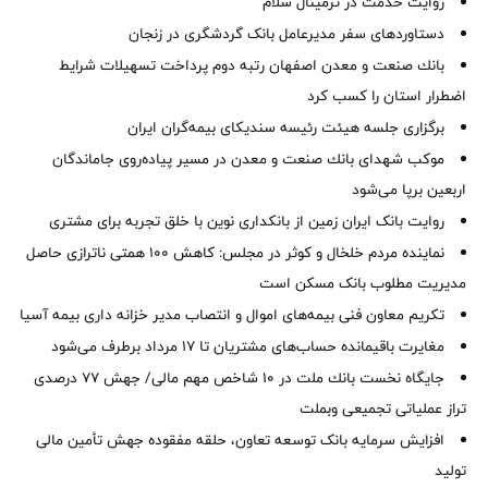
روایت خدمت در ترمینال سلام
دستاوردهای سفر مدیرعامل بانک گردشگری در زنجان
بانك صنعت و معدن اصفهان رتبه دوم پرداخت تسهیلات شرایط
اضطرار استان را كسب كرد
برگزاری جلسه هیئت رئیسه سندیکای بیمه‌گران ایران
موكب شهدای بانك صنعت و معدن در مسیر پیاده‌روی جاماندگان
اربعین برپا می‌شود
روایت بانک ایران زمین از بانکداری نوین با خلق تجربه برای مشتری
نماینده مردم خلخال و کوثر در مجلس: کاهش ۱۰۰ همتی ناترازی حاصل
مدیریت مطلوب بانک مسکن است
تکریم معاون فنی بیمه‌های اموال و انتصاب مدیر خزانه داری بیمه آسیا
مغایرت‌ باقیمانده حساب‌های مشتریان تا ۱۷ مرداد برطرف می‌شود
جایگاه نخست بانك ملت در 10 شاخص مهم مالی/ جهش 77 درصدی
تراز عملیاتی تجمیعی وبملت
افزایش سرمایه بانک توسعه تعاون، حلقه مفقوده جهش تأمین مالی
تولید