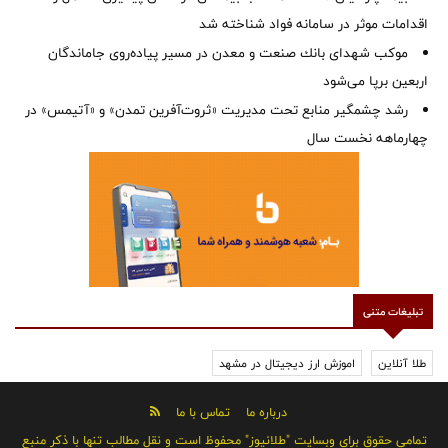
اقدامات موثر در سامانه فواد شناخته شد
موكب شهدای بانك صنعت و معدن در مسیر پیاده‌روی جاماندگان
اربعین برپا می‌شود
رشد چشمگیر منابع تحت مدیریت «ثروت‌آفرین تمدن» و «آتیمس» در
چهارماهه نخست سال
تبلیغات متنی
طلا آنلاین
اموزش ارز دیجیتال در مشهد
درباره ما
تماس با ما
تمامی حقوق برای وبسایت "طلانیوز" محفوظ است و نقل مطالب تنها با ذکر منبع