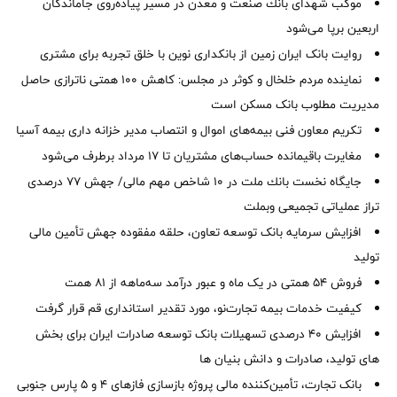
موكب شهدای بانك صنعت و معدن در مسیر پیاده‌روی جاماندگان
اربعین برپا می‌شود
روایت بانک ایران زمین از بانکداری نوین با خلق تجربه برای مشتری
نماینده مردم خلخال و کوثر در مجلس: کاهش ۱۰۰ همتی ناترازی حاصل
مدیریت مطلوب بانک مسکن است
تکریم معاون فنی بیمه‌های اموال و انتصاب مدیر خزانه داری بیمه آسیا
مغایرت‌ باقیمانده حساب‌های مشتریان تا ۱۷ مرداد برطرف می‌شود
جایگاه نخست بانك ملت در 10 شاخص مهم مالی/ جهش 77 درصدی
تراز عملیاتی تجمیعی وبملت
افزایش سرمایه بانک توسعه تعاون، حلقه مفقوده جهش تأمین مالی
تولید
فروش 54 همتی در یک ماه و عبور درآمد سه‌ماهه از 81 همت
کیفیت خدمات بیمه تجارت‌نو، مورد تقدیر استانداری قم قرار گرفت
افزایش 40 درصدی تسهیلات بانک توسعه صادرات ایران برای بخش
های تولید، صادرات و دانش بنیان ها
بانک تجارت، تأمین‌کننده مالی پروژه بازسازی فازهای ۴ و ۵ پارس جنوبی