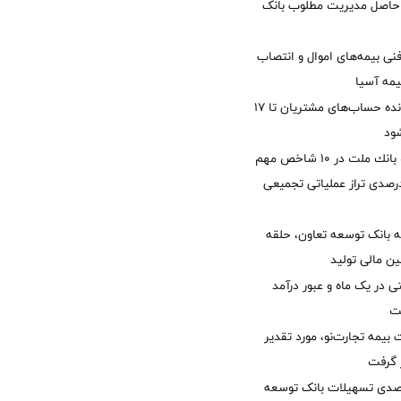
زی حاصل مدیریت مطلوب بانک
نی بیمه‌های اموال و انتصاب
یمه آسیا
مغایرت‌ باقیمانده حساب‌های مشتریان تا ۱۷
ود
جایگاه نخست بانك ملت در 10 شاخص مهم
لی/ جهش 77 درصدی تراز عملیاتی تجمیعی
 بانک توسعه تعاون، حلقه
ن مالی تولید
54 همتی در یک ماه و عبور درآمد
یمه تجارت‌نو، مورد تقدیر
ر گرفت
یش 40 درصدی تسهیلات بانک توسعه