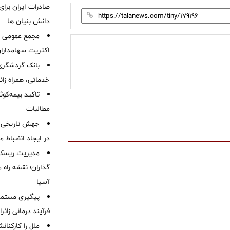
صادرات ایران برا
دانش بنیان ها
مجمع عمومی عا
اکثریت سهامداران
بانک گردشگری 
خدماتی، همراه زا
تاکید بیمه‌کوث
مطالبات ‌
جهش تاریخی 
در ایجاد انضباط م
مدیریت ریسک و
گذاران؛ نقشه راه 
آسیا
پیگیری مستمر 
فرآیند درمانی زائر
ملل را کارکنان