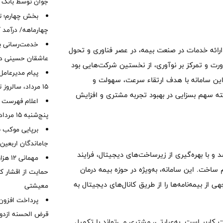
جوان توسط بانک م
بخش چهارم؛ تح
چهارماهه/ درآمد کارمزدی
خدمت‌رسانی با
 ارائه خدمات در صنعت بیمه، در عصر فناوری و تحول
عاشقان حسینی در 
رت و تمرکز بر نوآوری، از نخستین شرکت‌هایی بود
پیام مدیرعامل
د. این سامانه با هدف ارتقاء سرعت، سهولت و
15 مرداد، سالروز تأسیس بانک
سته سهم بسزایی در بهبود تجربه مشتری و افزایش
اعلام فهرست ش
پنج‌شنبه 15 مرداد ماه 1405
برپایی موکب ب
جاماندگان اربعین
مه دی برای نخستین بار در سال ۱۴۰۰ معرفی شد و با بهره‌گیری از زیرساخت‌های دیجیتال، فرایند
مهمانی
 ساخت. این سامانه، به‌ویژه در حوزه بیمه درمان
حمایت از اقشار کم
 از بیمه‌نامه‌ها را از طریق کانال‌های دیجیتال به
معیشتی
قرض الحسنه ازدوا
کاربر است. به‌عبارتی، مشتری می‌تواند با تکمیل