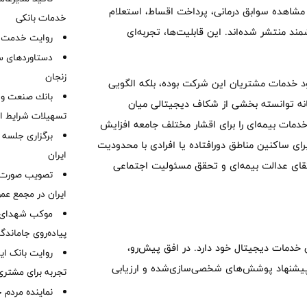
 مشاهده سوابق درمانی، پرداخت اقساط، استعلام
خدمات بانکی
ند منتشر شده‌اند. این قابلیت‌ها، تجربه‌ای
روایت خدمت در
دستاوردهای س
زنجان
ود خدمات مشتریان این شرکت بوده، بلکه الگویی
بانك صنعت و 
نه توانسته بخشی از شکاف دیجیتالی میان
تسهیلات شرایط اض
مات بیمه‌ای را برای اقشار مختلف جامعه افزایش
برگزاری جلسه 
ی ساکنین مناطق دورافتاده یا افرادی با محدودیت‌
ایران
قای عدالت بیمه‌ای و تحقق مسئولیت اجتماعی
ایران در مجمع عم
موكب شهدای ب
پیاده‌روی جاماندگ
 خدمات دیجیتال خود دارد. در افق پیش‌رو،
روایت بانک ایر
 پیشنهاد پوشش‌های شخصی‌سازی‌شده و ارزیابی
تجربه برای مشتری
نماینده مردم 