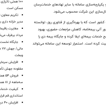
۱۰۰ همتی ناترا
ن، گسترش همکاری با استارتاپ‌های بیمه‌ای (InsurTech) و یکپارچه‌سازی سامانه با سایر نهادهای خدمات‌رسان
مسکن است
جیتال‌سازی این شرکت محسوب می‌شود.
تکریم معاون ف
مدیر خزانه داری ب
شور است که با بهره‌گیری از فناوری روز، توانسته
دور آنی بیمه‌نامه، کاهش مراجعات حضوری، بهبود
مرداد برطرف می‌ش
دمات بیمه‌ای ایفا کرده و جایگاه بیمه دی را
یت کرده است. استمرار توسعه این سامانه می‌تواند
ما
وبملت
افزایش سرمایه
مفقوده جهش تأمی
فروش 
سه‌ماهه از 81 همت
کیفیت خدمات ب
استانداری قم قرا
افزا