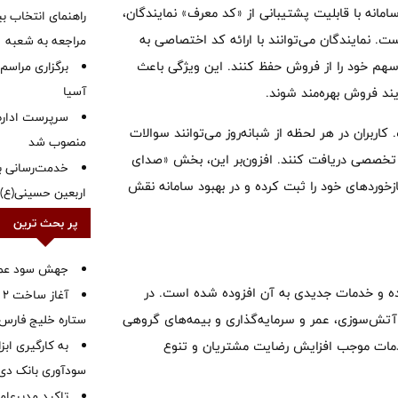
انه با قابلیت پشتیبانی از «کد معرف» نمایندگان،
راهنمای انتخاب بین
 نمایندگان می‌توانند با ارائه کد اختصاصی به
مراجعه به شعبه
سهم خود را از فروش حفظ کنند. این ویژگی باعث
برگزاری مراسم
آسیا
ند فروش بهره‌مند شوند.
سرپرست اداره 
 پشتیبانی ۲۴ ساعته مجهز است. کاربران در هر لحظه از شبانه‌روز می‌توانند سوالات
منصوب شد
 تخصصی دریافت کنند. افزون‌بر این، بخش «صدای
خدمت‌رسانی به
زخوردهای خود را ثبت کرده و در بهبود سامانه نقش
اربعین حسینی(ع)
پر بحث ترین
جهش سود عملیا
ی شده و خدمات جدیدی به آن افزوده شده است. در
آ
 آتش‌سوزی، عمر و سرمایه‌گذاری و بیمه‌های گروهی
ستاره خلیج فارس 
 خدمات موجب افزایش رضایت مشتریان و تنوع
به کارگیری اب
سودآوری بانک دی در
تاکید مدیرعامل