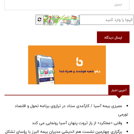
ارسال دیدگاه
آخرین اخبار
ممیزی بیمه آسیا / کارآمدی ستاد در ترازوی برنامه تحول و اقتصاد
تورمی
وقتی «عملکرد» از راز ثروت پنهان آسیا رونمایی می کند
برگزاری چهارمین نشست هم اندیشی مدیران بیمه البرز با رؤسای تشکل