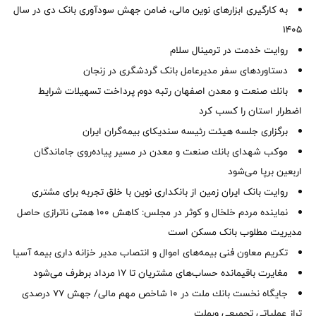
به کارگیری ابزارهای نوین مالی، ضامن جهش سودآوری بانک دی در سال
1405
روایت خدمت در ترمینال سلام
دستاوردهای سفر مدیرعامل بانک گردشگری در زنجان
بانك صنعت و معدن اصفهان رتبه دوم پرداخت تسهیلات شرایط
اضطرار استان را كسب كرد
برگزاری جلسه هیئت رئیسه سندیکای بیمه‌گران ایران
موكب شهدای بانك صنعت و معدن در مسیر پیاده‌روی جاماندگان
اربعین برپا می‌شود
روایت بانک ایران زمین از بانکداری نوین با خلق تجربه برای مشتری
نماینده مردم خلخال و کوثر در مجلس: کاهش ۱۰۰ همتی ناترازی حاصل
مدیریت مطلوب بانک مسکن است
تکریم معاون فنی بیمه‌های اموال و انتصاب مدیر خزانه داری بیمه آسیا
مغایرت‌ باقیمانده حساب‌های مشتریان تا ۱۷ مرداد برطرف می‌شود
جایگاه نخست بانك ملت در 10 شاخص مهم مالی/ جهش 77 درصدی
تراز عملیاتی تجمیعی وبملت