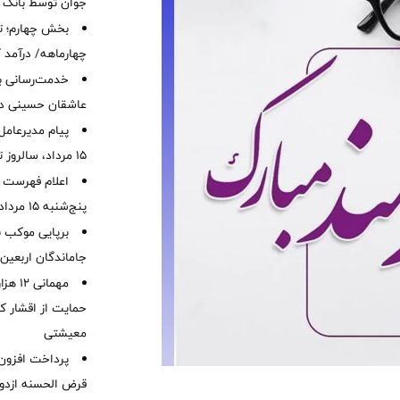
جوان توسط بانک م
بخش چهارم؛ تح
چهارماهه/ درآمد کارمزدی
خدمت‌رسانی با
عاشقان حسینی در 
پیام مدیرعامل
15 مرداد، سالروز تأسیس بانک
اعلام فهرست ش
پنج‌شنبه 15 مرداد ماه 1405
برپایی موکب ب
جاماندگان اربعین
مهمانی
حمایت از اقشار کم
معیشتی
قرض الحسنه ازدوا