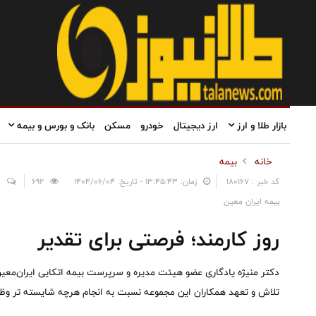
بازار طلا و ارز
ارز دیجیتال
خودرو
مسکن
بانک و بورس و بیمه
خانه
بیمه
کد خبر : 180167
زمان: ۱۳:۴۵:۴۳ - تاریخ: ۱۴۰۴/۰۶/۰۴
692
0
بیمه ایران معین
روز کارمند؛ فرصتی برای تقدیر
دکتر منیژه یادگاری عضو هیئت مدیره و سرپرست بیمه اتکایی ایران‌معین
تلاش و تعهد همکاران این مجموعه نسبت به انجام هرچه شایسته تر وظای