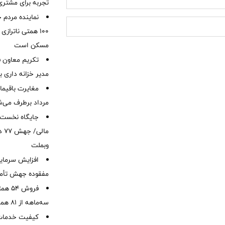
تجربه برای مشتری
نماینده مردم 
۱۰۰ همتی ناترا
مسکن است
تکریم معاون ف
مدیر خزانه داری ب
مرداد برطرف می‌ش
ما
وبملت
افزایش سرمایه
مفقوده جهش تأمی
فروش 
سه‌ماهه از 81 همت
کیفیت خدمات ب