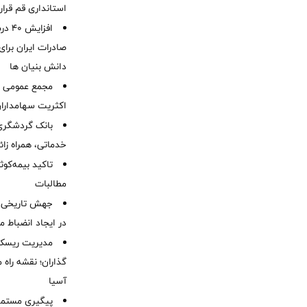
استانداری قم قرا
افزا
صادرات ایران برا
دانش بنیان ها
مجمع عمومی عا
اکثریت سهامداران
بانک گردشگری 
خدماتی، همراه زا
تاکید بیمه‌کوث
مطالبات ‌
جهش تاریخی 
در ایجاد انضباط م
مدیریت ریسک و
گذاران؛ نقشه راه 
آسیا
پیگیری مستمر 