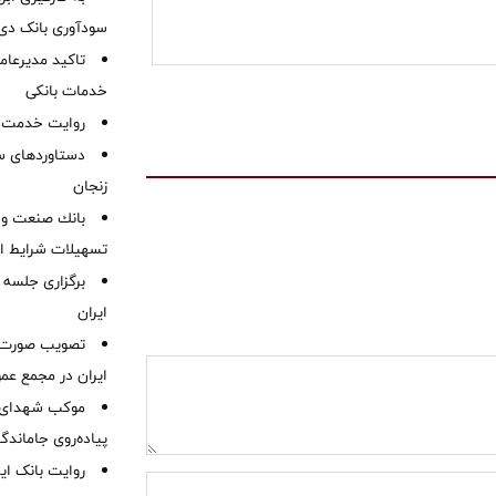
سودآوری بانک دی در
تاکید مدیرعامل
خدمات بانکی
روایت خدمت در
دستاوردهای س
زنجان
بانك صنعت و 
تسهیلات شرایط اض
برگزاری جلسه 
ایران
ایران در مجمع عم
موكب شهدای ب
پیاده‌روی جاماندگ
روایت بانک ایر