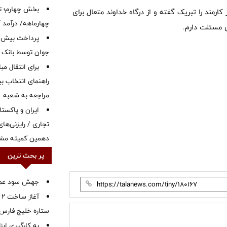
بخش چهارم؛ تح
رمند را تبریک گفته و از درگاه خداوند متعال برای
چهارماهه/ درآمد کارمزدی
ی مسئلت دارم.
جوان توسط بانک م
برای انتقال مب
راهنمای انتخاب بین
مراجعه به شعبه
ایران و پاکست
تجاری / رایزنی‌های
دهمین کمیته مشت
پر بحث ترین
جهش سود عملیا
آ
ستاره خلیج فارس 
به کارگیری اب