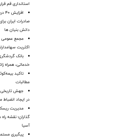
استانداری قم قرا
افزا
صادرات ایران برا
دانش بنیان ها
مجمع عمومی عا
اکثریت سهامداران
بانک گردشگری 
خدماتی، همراه زا
تاکید بیمه‌کوث
مطالبات ‌
جهش تاریخی 
در ایجاد انضباط م
مدیریت ریسک و
گذاران؛ نقشه راه 
آسیا
پیگیری مستمر 