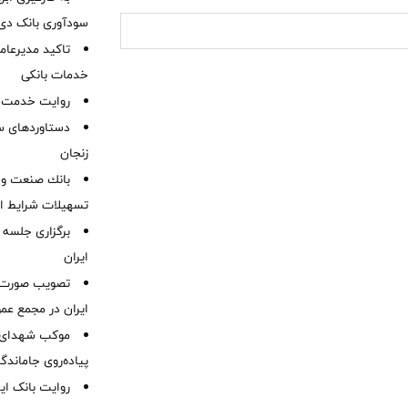
سودآوری بانک دی در
تاکید مدیرعامل
خدمات بانکی
روایت خدمت در
دستاوردهای س
زنجان
بانك صنعت و 
تسهیلات شرایط اض
برگزاری جلسه 
ایران
ایران در مجمع عم
موكب شهدای ب
پیاده‌روی جاماندگ
روایت بانک ایر