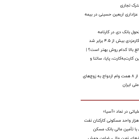
رک تجاری
 عزاداری اربعین حسینی در بیمه
ول بانک دی در کارنامه
 بیش از ۴.۵ برابر شد
الغ بالا کدام روش بهتر است؟ |
 کارت‌به‌کارت، پایا، ساتنا و
پرداخت بیش از ۸ همت وام ازدواج به زوج‌های
لی ایران
تی در نماد «آسیا»
غاز ساخت ۲ هزار واحد مسکونی کارکنان نفت
با تأمین مالی بانک مسکن
زارهای نوین مالی، ضامن جهش