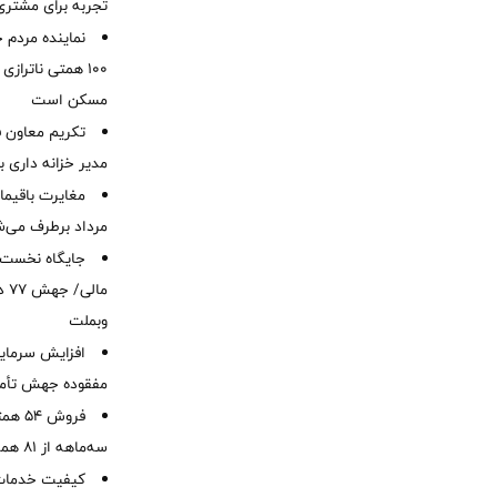
تجربه برای مشتری
نماینده مردم 
۱۰۰ همتی ناترا
مسکن است
تکریم معاون ف
مدیر خزانه داری ب
مرداد برطرف می‌ش
ما
وبملت
افزایش سرمایه
مفقوده جهش تأمی
فروش 
سه‌ماهه از 81 همت
کیفیت خدمات ب