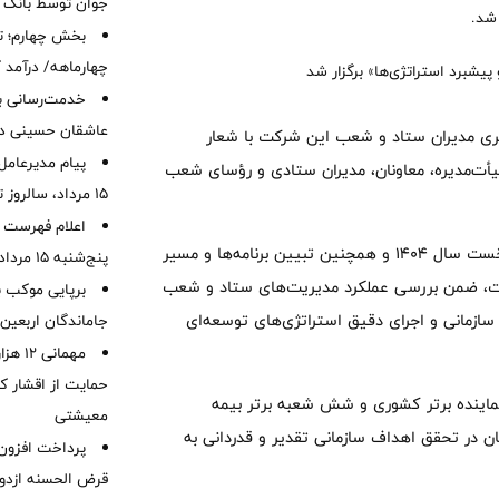
جوان توسط بانک م
شد.
بخش چهارم؛ تح
چهارماهه/ درآمد کارمزدی
خدمت‌رسانی با
عاشقان حسینی در 
سری مدیران ستاد و شعب این شرکت با شعار
پیام مدیرعامل
یأت‌مدیره، معاونان، مدیران ستادی و رؤسای شعب
15 مرداد، سالروز تأسیس بانک
اعلام فهرست ش
این رویداد، فرصتی بود برای مرور و ارائه دستاوردهای شش‌ماهه نخست سال ۱۴۰۴ و همچنین تبیین برنامه‌ها و مسیر
پنج‌شنبه 15 مرداد ماه 1405
ست، ضمن بررسی عملکرد مدیریت‌های ستاد و شعب
برپایی موکب ب
ازمانی و اجرای دقیق استراتژی‌های توسعه‌ای
جاماندگان اربعین
مهمانی
حمایت از اقشار کم
 نماینده برتر کشوری و شش شعبه برتر بیمه
معیشتی
 در تحقق اهداف سازمانی تقدیر و قدردانی به
قرض الحسنه ازدوا