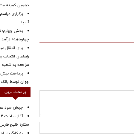
دهمین کمیته مشت
برگزاری مراسم
آسیا
بخش چهارم؛ تح
چهارماهه/ درآمد کارمزدی
برای انتقال مب
راهنمای انتخاب بین
مراجعه به شعبه
جوان توسط بانک م
پر بحث ترین
جهش سود عملیا
آ
ستاره خلیج فارس 
به کارگیری اب