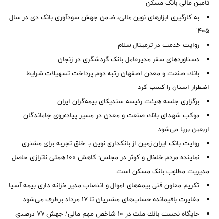
تأمین مالی بانک مسکن
به کارگیری ابزارهای نوین مالی، ضامن جهش سودآوری بانک دی در سال
1405
روایت خدمت در ترمینال سلام
دستاوردهای سفر مدیرعامل بانک گردشگری در زنجان
بانك صنعت و معدن اصفهان رتبه دوم پرداخت تسهیلات شرایط
اضطرار استان را كسب كرد
برگزاری جلسه هیئت رئیسه سندیکای بیمه‌گران ایران
موكب شهدای بانك صنعت و معدن در مسیر پیاده‌روی جاماندگان
اربعین برپا می‌شود
روایت بانک ایران زمین از بانکداری نوین با خلق تجربه برای مشتری
نماینده مردم خلخال و کوثر در مجلس: کاهش ۱۰۰ همتی ناترازی حاصل
مدیریت مطلوب بانک مسکن است
تکریم معاون فنی بیمه‌های اموال و انتصاب مدیر خزانه داری بیمه آسیا
مغایرت‌ باقیمانده حساب‌های مشتریان تا ۱۷ مرداد برطرف می‌شود
جایگاه نخست بانك ملت در 10 شاخص مهم مالی/ جهش 77 درصدی