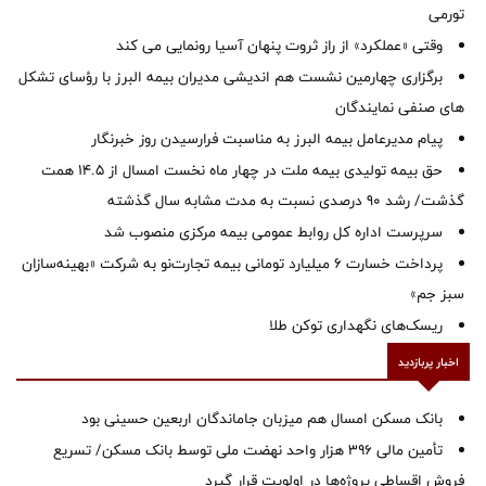
تورمی
وقتی «عملکرد» از راز ثروت پنهان آسیا رونمایی می کند
برگزاری چهارمین نشست هم اندیشی مدیران بیمه البرز با رؤسای تشکل
های صنفی نمایندگان
پیام مدیرعامل بیمه البرز به مناسبت فرارسیدن روز خبرنگار
حق بیمه تولیدی بیمه ملت در چهار ماه نخست امسال از 14.5 همت
گذشت/ رشد 90 درصدی نسبت به مدت مشابه سال گذشته
سرپرست اداره كل روابط عمومی بیمه مركزی منصوب شد
پرداخت خسارت ۶ میلیارد تومانی بیمه تجارت‌نو به شرکت «بهینه‌سازان
سبز جم»
ریسک‌های نگهداری توکن طلا
اخبار پربازدید
بانک مسکن امسال هم میزبان جاماندگان اربعین حسینی بود
تأمین مالی ۳۹۶ هزار واحد نهضت ملی توسط بانک مسکن/ تسریع
فروش اقساطی پروژه‌ها در اولویت قرار گیرد