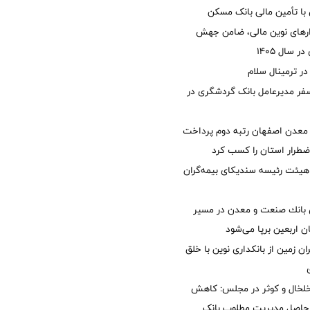
با تأمین مالی بانک مسکن
زارهای نوین مالی، ضامن جهش
 سال 1405
 ترمینال سلام
فر مدیرعامل بانک گردشگری در
معدن اصفهان رتبه دوم پرداخت
طرار استان را كسب كرد
هیئت رئیسه سندیکای بیمه‌گران
انك صنعت و معدن در مسیر
ان اربعین برپا می‌شود
ان زمین از بانکداری نوین با خلق
خلخال و کوثر در مجلس: کاهش
زی حاصل مدیریت مطلوب بانک