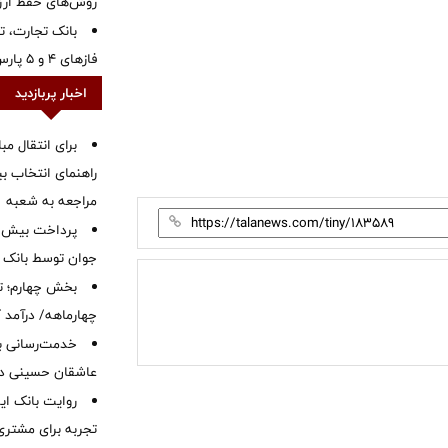
روش‌های حفظ ار
بانک تجارت، تأ
فازهای ۴ و ۵ پارس جنوبی
اخبار پربازدید
برای انتقال مب
راهنمای انتخاب بین
مراجعه به شعبه
جوان توسط بانک م
بخش چهارم؛ تح
چهارماهه/ درآمد کارمزدی
خدمت‌رسانی با
عاشقان حسینی در 
روایت بانک ایر
تجربه برای مشتری