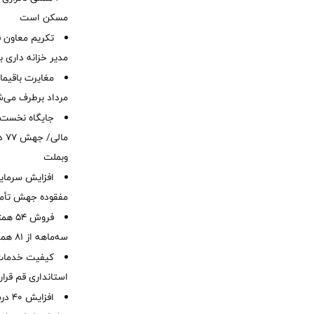
مسکن است
تکریم معاون ف
مدیر خزانه داری ب
مرداد برطرف می‌ش
ما
وبملت
افزایش سرمایه
مفقوده جهش تأمی
فروش 
سه‌ماهه از 81 همت
کیفیت خدمات ب
استانداری قم قرا
افزا