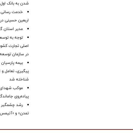
شدن به بانک او
خدمت رسانی ش
اربعین حسینی در 
‌مدیر استان گ
توجه به توسع
اصلی تجارت کشور/
در سازمان توسعه
بیمه پارسیان
پیگیری، تعامل و ا
شناخته شد
موكب شهدای ب
پیاده‌روی جاماندگ
رشد چشمگیر م
تمدن» و «آتیمس»