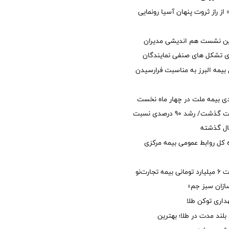
از راز ثروت پنهان آسیا رونمایی
مین نشست هم اندیشی مدیران
سای تشکل های صنفی نمایندگان
 بیمه البرز به مناسبت فرارسیدن
ی بیمه ملت در چهار ماه نخست
امسال از 14.5 همت گذشت/ رشد 90 درصدی نسبت
ال گذشته
كل روابط عمومی بیمه مركزی
پرداخت خسارت ۶ میلیارد تومانی بیمه تجارت‌نو
ازان سبز جم»
اری توکن طلا
بلند مدت در طلا؛ بهترین