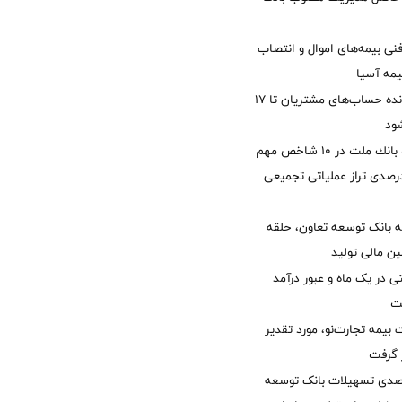
نی بیمه‌های اموال و انتصاب
یمه آسیا
مغایرت‌ باقیمانده حساب‌های مشتریان تا ۱۷
ود
جایگاه نخست بانك ملت در 10 شاخص مهم
لی/ جهش 77 درصدی تراز عملیاتی تجمیعی
 بانک توسعه تعاون، حلقه
ن مالی تولید
54 همتی در یک ماه و عبور درآمد
یمه تجارت‌نو، مورد تقدیر
ر گرفت
یش 40 درصدی تسهیلات بانک توسعه