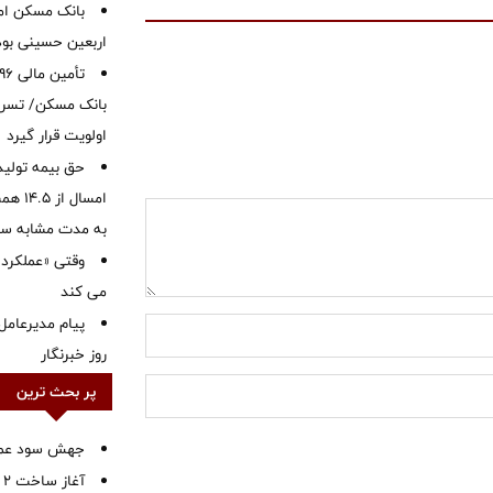
بانک مسکن ام
اربعین حسینی بود
بانک مسکن/ تسریع
اولویت قرار گیرد
حق بیمه تولید
به مدت مشابه س
وقتی «عملکرد» 
می کند
پیام مدیرعامل
روز خبرنگار
پر بحث ترین
جهش سود عملیا
آ