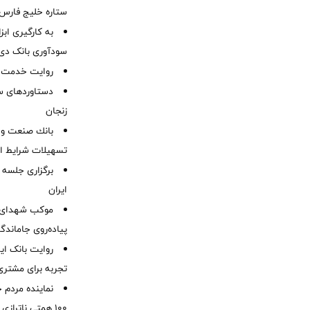
ستاره خلیج فارس 
به کارگیری اب
سودآوری بانک دی در
روایت خدمت در
دستاوردهای س
زنجان
بانك صنعت و 
تسهیلات شرایط اض
برگزاری جلسه 
ایران
موكب شهدای ب
پیاده‌روی جاماندگ
روایت بانک ایر
تجربه برای مشتری
نماینده مردم 
۱۰۰ همتی ناترا