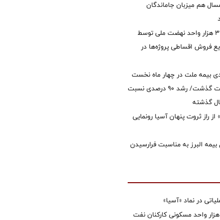
سال هم میزبان جاماندگان
تأمین مالی ۳۹۶ هزار واحد نهضت ملی توسط
 فروش اقساطی پروژه‌ها در
ی بیمه ملت در چهار ماه نخست
امسال از 14.5 همت گذشت/ رشد 90 درصدی نسبت
ال گذشته
از راز ثروت پنهان آسیا رونمایی
 بیمه البرز به مناسبت فرارسیدن
تی در نماد «آسیا»
غاز ساخت ۲ هزار واحد مسکونی کارکنان نفت