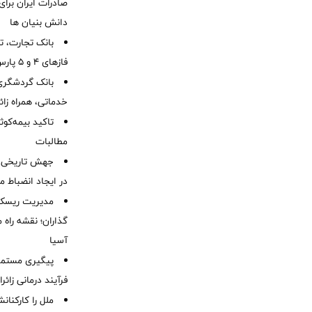
صادرات ایران برا
دانش بنیان ها
بانک تجارت، تأ
فازهای ۴ و ۵ پارس جنوبی
بانک گردشگری 
خدماتی، همراه زا
تاکید بیمه‌کوث
مطالبات ‌
جهش تاریخی 
در ایجاد انضباط م
مدیریت ریسک و
گذاران؛ نقشه راه 
آسیا
پیگیری مستمر 
فرآیند درمانی زائر
ملل را کارکنان