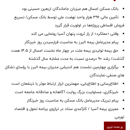
بانک مسکن امسال هم میزبان جاماندگان اربعین حسینی بود
تأمین مالی ۳۹۶ هزار واحد نهضت ملی توسط بانک مسکن/ تسریع
فروش اقساطی پروژه‌ها در اولویت قرار گیرد
وقتی «عملکرد» از راز ثروت پنهان آسیا رونمایی می کند
پیام مدیرعامل بیمه البرز به مناسبت فرارسیدن روز خبرنگار
حق بیمه تولیدی بیمه ملت در چهار ماه نخست امسال از 14.5 همت
گذشت/ رشد 90 درصدی نسبت به مدت مشابه سال گذشته
برگزاری چهارمین نشست هم اندیشی مدیران بیمه البرز با رؤسای تشکل
های صنفی نمایندگان
اطلاع‌رسانی و اطلاع‌یابی، مهمترین ابزار ارتباط موثر با ذینفعان است
خبرنگاری، مسئولیت بزرگ روایت آگاهانه و صادقانه جامعه است
پیام تبریک مدیرعامل بانک مسکن به مناسبت روز خبرنگار
ممیزی بیمه آسیا / کارآمدی ستاد در ترازوی برنامه تحول و اقتصاد
تورمی
پر بحث ترین