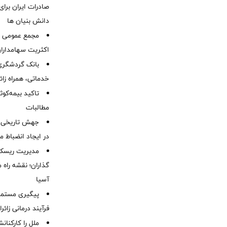
صادرات ایران برا
دانش بنیان ها
مجمع عمومی عا
اکثریت سهامداران
بانک گردشگری 
خدماتی، همراه زا
تاکید بیمه‌کوث
مطالبات ‌
جهش تاریخی 
در ایجاد انضباط م
مدیریت ریسک و
گذاران؛ نقشه راه 
آسیا
پیگیری مستمر 
فرآیند درمانی زائر
ملل را کارکنان