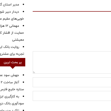
‌مدیر استان گ
دیدار دبیر شور
خویی‌های مقیم مر
مهمانی
حمایت از اقشار کم
معیشتی
روایت بانک ایر
تجربه برای مشتری
پر بحث ترین
جهش سود عملیا
آ
ستاره خلیج فارس 
به کارگیری اب
سودآوری بانک دی در
تاکید مدیرعامل