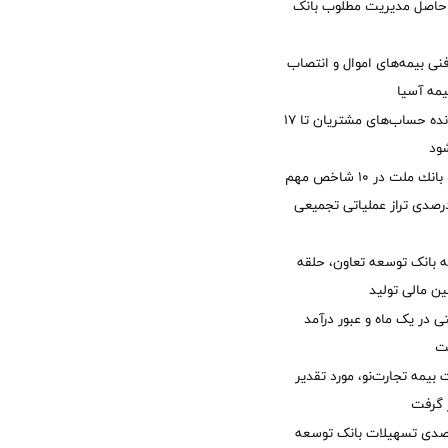
زی حاصل مدیریت مطلوب بانک
نی بیمه‌های اموال و انتصاب
یمه آسیا
مغایرت‌ باقیمانده حساب‌های مشتریان تا ۱۷
ود
جایگاه نخست بانك ملت در 10 شاخص مهم
لی/ جهش 77 درصدی تراز عملیاتی تجمیعی
 بانک توسعه تعاون، حلقه
ن مالی تولید
54 همتی در یک ماه و عبور درآمد
یمه تجارت‌نو، مورد تقدیر
ر گرفت
یش 40 درصدی تسهیلات بانک توسعه