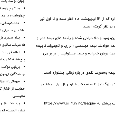
جوان توسط بانک م
بخش چهارم؛ تح
چهارماهه/ درآمد کارمزدی
به گزارش خبرنگار ما از روابط عمومی شرکت بیمه سامان، این جشنواره که از ۱۳ اردیبهشت ماه آغاز شده و تا اول تیر
خدمت‌رسانی با
عاشقان حسینی در 
پیام مدیرعامل
، زمرد و طلا طراحی شده و رشته های بیمه عمر و
15 مرداد، سالروز تأسیس بانک
یمه حوادث، بیمه مهندسی (انرژی و تجهیزات)، بیمه
اعلام فهرست ش
درمان خانواده و بیمه مسئولیت را در بر می
پنج‌شنبه 15 مرداد ماه 1405
برپایی موکب ب
یمه به‌صورت نقدی در بازه زمانی جشنواره است.
جاماندگان اربعین
مهمانی
علاوه بر جوایز در نظر گرفته شده برای فروش انواع بیمه نامه، پاداش بزرگ نیز تا سقف ۵ میلیارد ریال برای بیشترین
حمایت از اقشار کم
معیشتی
نمایندگان محترم شرکت بیمه سامان می توانند جهت کسب اطلاعات بیشتر به https://www.si24.ir/lnd/league-
قرض الحسنه ازدوا