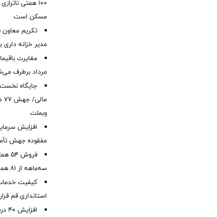
۱۰۰ همتی ناترا
مسکن است
تکریم معاون ف
مدیر خزانه داری ب
مرداد برطرف می‌ش
ما
وبملت
افزایش سرمایه
مفقوده جهش تأمی
فروش 
سه‌ماهه از 81 همت
کیفیت خدمات ب
استانداری قم قرا
افزا