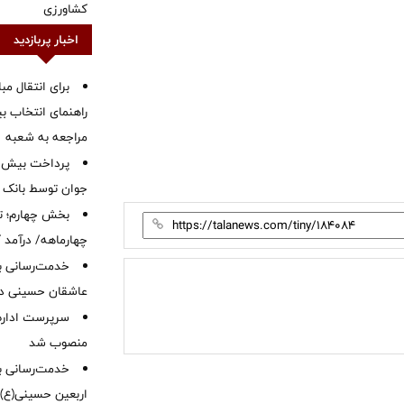
کشاورزی
اخبار پربازدید
برای انتقال مب
راهنمای انتخاب بین
مراجعه به شعبه
جوان توسط بانک م
بخش چهارم؛ تح
چهارماهه/ درآمد کارمزدی
خدمت‌رسانی با
عاشقان حسینی در 
سرپرست اداره 
منصوب شد
خدمت‌رسانی به
اربعین حسینی(ع)