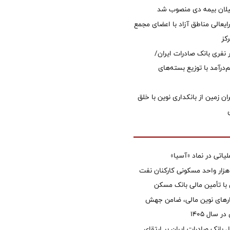
یلان بیمه دی منصوب شد
ایعالی مناطق آزاد با اعضای مجمع
کز
 ۱۲ هزار نفری بانک صادرات ایران/
‌درآمد با توزیع بسته‌های
ان زمین از بانکداری نوین با خلق
تی در نماد «آسیا»
غاز ساخت ۲ هزار واحد مسکونی کارکنان نفت
با تأمین مالی بانک مسکن
زارهای نوین مالی، ضامن جهش
 سال 1405
 بانک صادرات ایران بر ارتقای