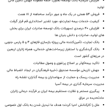
افزایش سرمایه بانک توسعه تعاون، حلقه مفقوده جهش تأمین مالی
تولید
فروش 54 همتی در یک ماه و عبور درآمد سه‌ماهه از 81 همت
کیفیت خدمات بیمه تجارت‌نو، مورد تقدیر استانداری قم قرار گرفت
افزایش 40 درصدی تسهیلات بانک توسعه صادرات ایران برای بخش
های تولید، صادرات و دانش بنیان ها
بانک تجارت، تأمین‌کننده مالی پروژه بازسازی فازهای ۴ و ۵ پارس جنوبی
بانک گردشگری با استقرار زیرساخت‌های خدماتی، همراه زائران اربعین
در مرزهای کشور است
تاکید بیمه‌کوثر بر اصلاح پرتفوی و وصول مطالبات ‌
جهش تاریخی مؤسسه صندوق ذخیره فرهنگیان در ایجاد انضباط مالی
مدیریت ریسک و حمایت از سهامداران و بیمه گذاران؛ نقشه راه
مدیریت سرمایه گذاری در بیمه آسیا
پیگیری مستمر و نظارت مستقیم بیمه ایران بر فرآیند درمانی زائران
حادثه‌دیده در عراق
ملل را کارکنانش احیا کردند؛ هدف ما تبدیل شدن به بانک اول خصوصی