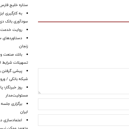
ستاره خلیج فارس 
به کارگیری اب
سودآوری بانک دی در
روایت خدمت در
دستاوردهای س
زنجان
بانك صنعت و 
تسهیلات شرایط اض
پیشی گرفتن رش
شبکه بانکی / ورود
روز خبرنگار؛ 
مسئولیت‌مدار
برگزاری جلسه 
ایران
اعتمادسازی در
متعهد ممکن نیس