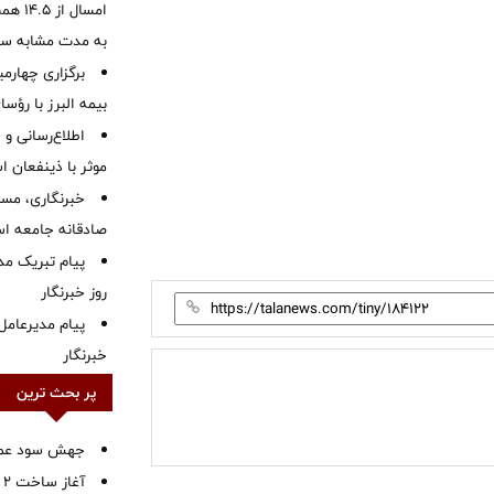
به مدت مشابه س
برگزاری چهار
بیمه البرز با رؤ
اطلاع‌رسانی و ا
موثر با ذینفعان 
خبرنگاری، مسئ
صادقانه جامعه ا
پیام تبریک م
روز خبرنگار
پیام مدیرعامل
خبرنگار
پر بحث ترین
جهش سود عملیا
آ