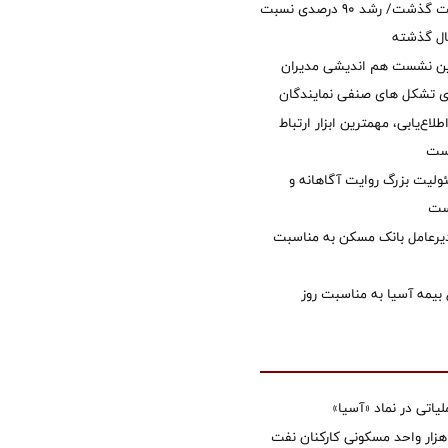
امسال از 14.5 همت گذشت/ رشد 90 درصدی نسبت
ال گذشته
مین نشست هم اندیشی مدیران
سای تشکل های صنفی نمایندگان
طلاع‌یابی، مهمترین ابزار ارتباط
است
ولیت بزرگ روایت آگاهانه و
ست
دیرعامل بانک مسکن به مناسبت
 بیمه آسیا به مناسبت روز
تی در نماد «آسیا»
غاز ساخت ۲ هزار واحد مسکونی کارکنان نفت