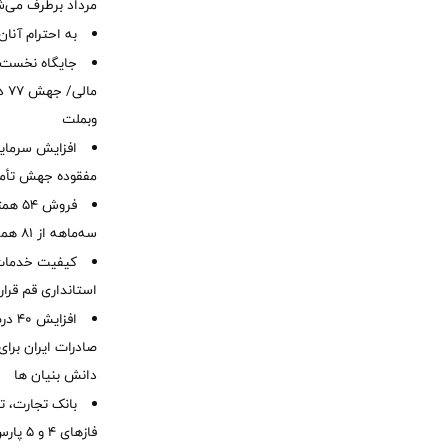
مرداد برطرف می‌ش
به احترام آنان
ما
وبملت
افزایش سرمایه
مفقوده جهش تأمی
فروش 
سه‌ماهه از 81 همت
کیفیت خدمات ب
استانداری قم قرا
افزا
صادرات ایران برا
دانش بنیان ها
بانک تجارت، تأ
فازهای ۴ و ۵ پارس جنوبی