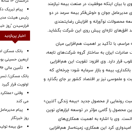
درخشان ۱۳ ساله
وی با بیان اینکه موفقیت در صنعت بیمه نیازمند
پیام تبریک دک
ندی مدیرعامل جوان و خوش‌فکر بیمه سرمد در دو
رئیس هیئت مدیره
سعه محصولات نوآورانه و افزایش رضایتمندی
فرارسیدن "روز خبرن
واند افق‌های تازه‌ای پیش روی این شرکت بگشاید.
اخبار پربازدید
ه مراسم، با تأکید بر اهمیت هم‌افزایی میان
بانک مسکن ام
ک صادرات ایران به ساختار گروه شرکت‌های تابعه،
اربعین حسینی بود
ب قرار دارد. وی افزود: تقویت این هم‌افزایی
نکداری، بیمه و بازار سرمایه شود؛ چرخه‌ای که
بانک مسکن/ تسریع
بت و ملموسی نیز بر اقتصاد کشور بر جای بگذارد و
اولویت قرار گیرد
وقتی «عملکرد» 
ت رونمایی از محصول جدید «بیمه زندگی آلتین»
می کند
این محصول را گامی مؤثر در توسعه ابزارهای نوین
پیام مدیرعامل
روز خبرنگار
انست. وی با اشاره به اهمیت همکاری‌های
حق بیمه تولید
امیدواری کرد این همکاری، زمینه‌ساز هم‌افزایی