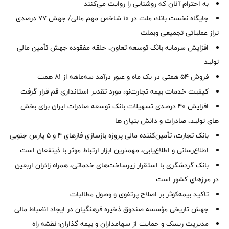
به احترام آنان که روشنایی را روایت می‌کنند
جایگاه نخست بانك ملت در 10 شاخص مهم مالی/ جهش 77 درصدی
تراز عملیاتی تجمیعی وبملت
افزایش سرمایه بانک توسعه تعاون، حلقه مفقوده جهش تأمین مالی
تولید
فروش 54 همتی در یک ماه و عبور درآمد سه‌ماهه از 81 همت
کیفیت خدمات بیمه تجارت‌نو، مورد تقدیر استانداری قم قرار گرفت
افزایش 40 درصدی تسهیلات بانک توسعه صادرات ایران برای بخش
های تولید، صادرات و دانش بنیان ها
بانک تجارت، تأمین‌کننده مالی پروژه بازسازی فازهای ۴ و ۵ پارس جنوبی
اطلاع‌رسانی و اطلاع‌یابی، مهمترین ابزار ارتباط موثر با ذینفعان است
بانک گردشگری با استقرار زیرساخت‌های خدماتی، همراه زائران اربعین
در مرزهای کشور است
تاکید بیمه‌کوثر بر اصلاح پرتفوی و وصول مطالبات ‌
جهش تاریخی مؤسسه صندوق ذخیره فرهنگیان در ایجاد انضباط مالی
مدیریت ریسک و حمایت از سهامداران و بیمه گذاران؛ نقشه راه