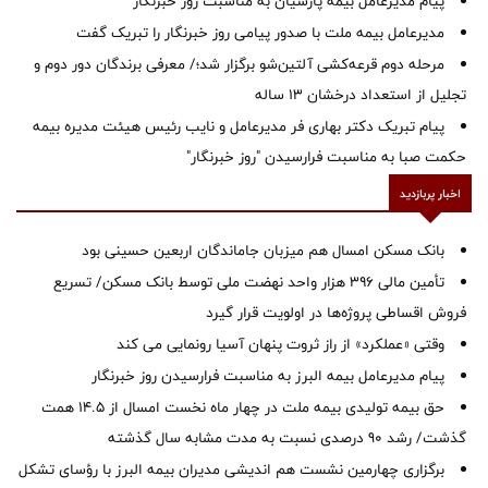
پیام مدیرعامل بیمه پارسیان به مناسبت روز خبرنگار
مدیرعامل بیمه ملت با صدور پیامی روز خبرنگار را تبریک گفت
مرحله دوم قرعه‌کشی آلتین‌شو برگزار شد؛/ معرفی برندگان دور دوم و
تجلیل از استعداد درخشان ۱۳ ساله
پیام تبریک دکتر بهاری فر مدیرعامل و نایب رئیس هیئت مدیره بیمه
حکمت صبا به مناسبت فرارسیدن "روز خبرنگار"
اخبار پربازدید
بانک مسکن امسال هم میزبان جاماندگان اربعین حسینی بود
تأمین مالی ۳۹۶ هزار واحد نهضت ملی توسط بانک مسکن/ تسریع
فروش اقساطی پروژه‌ها در اولویت قرار گیرد
وقتی «عملکرد» از راز ثروت پنهان آسیا رونمایی می کند
پیام مدیرعامل بیمه البرز به مناسبت فرارسیدن روز خبرنگار
حق بیمه تولیدی بیمه ملت در چهار ماه نخست امسال از 14.5 همت
گذشت/ رشد 90 درصدی نسبت به مدت مشابه سال گذشته
برگزاری چهارمین نشست هم اندیشی مدیران بیمه البرز با رؤسای تشکل