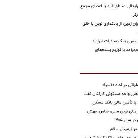
ایعالی مناطق آزاد با اعضای مجمع
کز
ان زمین از بانکداری نوین با خلق
 ۱۲ هزار نفری بانک صادرات ایران/
‌درآمد با توزیع بسته‌های
تی در نماد «آسیا»
غاز ساخت ۲ هزار واحد مسکونی کارکنان نفت
با تأمین مالی بانک مسکن
زارهای نوین مالی، ضامن جهش
 سال 1405
 ترمینال سلام
فر مدیرعامل بانک گردشگری در