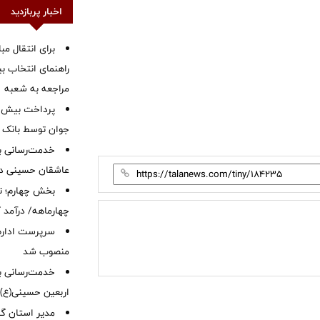
اخبار پربازدید
برای انتقال مب
راهنمای انتخاب بین
مراجعه به شعبه
جوان توسط بانک م
خدمت‌رسانی با
عاشقان حسینی در 
بخش چهارم؛ تح
چهارماهه/ درآمد کارمزدی
سرپرست اداره 
منصوب شد
خدمت‌رسانی به
اربعین حسینی(ع)
‌مدیر استان گ