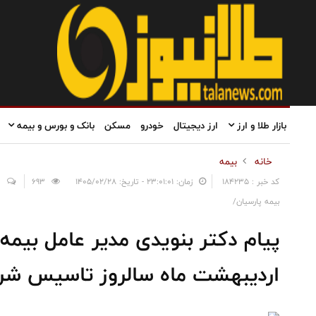
بازار طلا و ارز
ارز دیجیتال
خودرو
مسکن
بانک و بورس و بیمه
خانه
بیمه
کد خبر : 184235
زمان: ۲۳:۰۱:۰۱ - تاریخ: ۱۴۰۵/۰۲/۲۸
693
0
بیمه پارسیان/
اردیبهشت ماه سالروز تاسیس ش