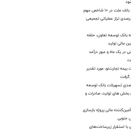
ود
جایگاه نخست بانك ملت در 10 شاخص مهم
لی/ جهش 77 درصدی تراز عملیاتی تجمیعی
 بانک توسعه تعاون، حلقه
ن مالی تولید
54 همتی در یک ماه و عبور درآمد
یمه تجارت‌نو، مورد تقدیر
ر گرفت
یش 40 درصدی تسهیلات بانک توسعه
ی بخش های تولید، صادرات و
مین‌کننده مالی پروژه بازسازی
با استقرار زیرساخت‌های