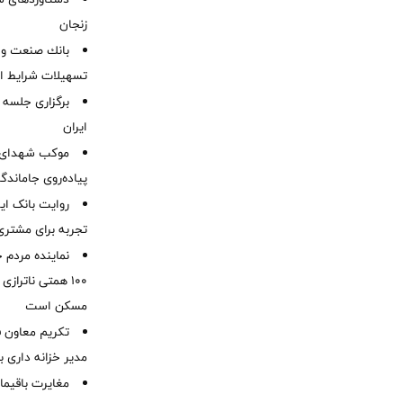
زنجان
بانك صنعت و 
تسهیلات شرایط اض
برگزاری جلسه 
ایران
موكب شهدای ب
پیاده‌روی جاماندگ
روایت بانک ایر
تجربه برای مشتری
نماینده مردم 
۱۰۰ همتی ناترا
مسکن است
تکریم معاون ف
مدیر خزانه داری ب