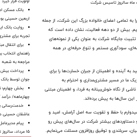
اولویت قرار گیرد
بانک مسکن ام
اربعین حسینی بود
 به تمامی اعضای خانواده بزرگ این شرکت، از جمله
روایت بانک ایر
گویم. بیش از دو دهه فعالیت، نشان داده است که
تجربه برای مشتری
ثبیت جایگاه شرکت به عنوان یکی از نمونه‌های
برای انتقال مب
‌ای، سودآوری مستمر و تنوع حرفه‌ای در همه
راهنمای انتخاب بین
مراجعه به شعبه
به آینده و اطمینان از جبران خسارت‌ها را برای
جوان توسط بانک م
ژیک ما در مسیر مشتری‌مداری و احترام به
بخش چهارم؛ تح
ناشی از نگاه خوش‌بینانه به فردا، و اطمینان مبتنی
چهارماهه/ درآمد کارمزدی
ین سال‌ها به پیش برده‌اند.
خدمت‌رسانی با
دوارم با حفظ و تقویت سه اصل آرامش، امید و
عاشقان حسینی در 
و دستاوردهای بیشتر شرکت در سال‌های پیش رو
پیام مدیرعامل
سیان، سربلندی و توفیق روزافزون مسئلت می‌نمایم.
15 مرداد، سالروز تأسیس بانک