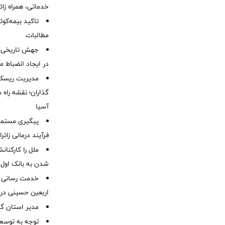
خدماتی، همراه زا
تاکید بیمه‌کوث
مطالبات ‌
جهش تاریخی 
در ایجاد انضباط م
مدیریت ریسک و
گذاران؛ نقشه راه 
آسیا
پیگیری مستمر 
فرآیند درمانی زائر
ملل را کارکنان
شدن به بانک او
خدمت رسانی ش
اربعین حسینی در 
‌مدیر استان گ
توجه به توسع