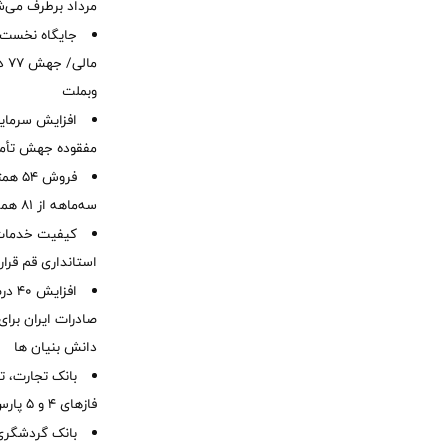
مرداد برطرف می‌ش
ما
وبملت
افزایش سرمایه
مفقوده جهش تأمی
فروش 
سه‌ماهه از 81 همت
کیفیت خدمات ب
استانداری قم قرا
افزا
صادرات ایران برا
دانش بنیان ها
بانک تجارت، تأ
فازهای ۴ و ۵ پارس جنوبی
بانک گردشگری 