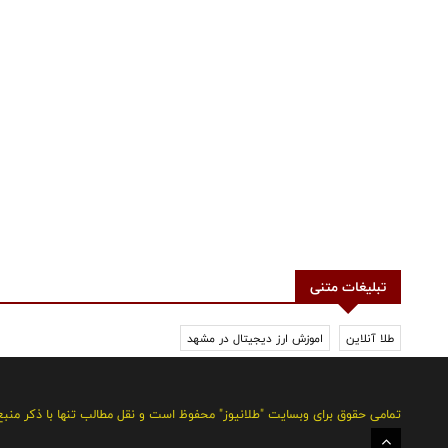
تبلیغات متنی
طلا آنلاین
اموزش ارز دیجیتال در مشهد
تمامی حقوق برای وبسایت "طلانیوز" محفوظ است و نقل مطالب تنها با ذکر منب