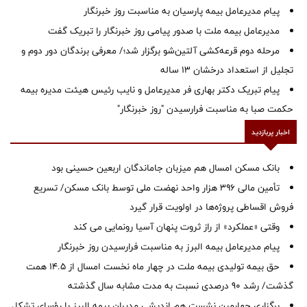
پیام مدیرعامل بیمه پارسیان به مناسبت روز خبرنگار
مدیرعامل بیمه ملت با صدور پیامی روز خبرنگار را تبریک گفت
مرحله دوم قرعه‌کشی آلتین‌شو برگزار شد؛/ معرفی برندگان دور دوم و
تجلیل از استعداد درخشان ۱۳ ساله
پیام تبریک دکتر بهاری فر مدیرعامل و نایب رئیس هیئت مدیره بیمه
حکمت صبا به مناسبت فرارسیدن "روز خبرنگار"
اخبار پربازدید
بانک مسکن امسال هم میزبان جاماندگان اربعین حسینی بود
تأمین مالی ۳۹۶ هزار واحد نهضت ملی توسط بانک مسکن/ تسریع
فروش اقساطی پروژه‌ها در اولویت قرار گیرد
وقتی «عملکرد» از راز ثروت پنهان آسیا رونمایی می کند
پیام مدیرعامل بیمه البرز به مناسبت فرارسیدن روز خبرنگار
حق بیمه تولیدی بیمه ملت در چهار ماه نخست امسال از 14.5 همت
گذشت/ رشد 90 درصدی نسبت به مدت مشابه سال گذشته
برگزاری چهارمین نشست هم اندیشی مدیران بیمه البرز با رؤسای تشکل