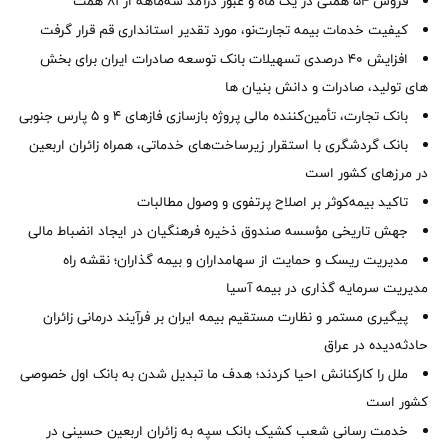
فروش 54 همتی در یک ماه و عبور درآمد سه‌ماهه از 81 همت
کیفیت خدمات بیمه تجارت‌نو، مورد تقدیر استانداری قم قرار گرفت
افزایش 40 درصدی تسهیلات بانک توسعه صادرات ایران برای بخش
های تولید، صادرات و دانش بنیان ها
بانک تجارت، تأمین‌کننده مالی پروژه بازسازی فازهای ۴ و ۵ پارس جنوبی
بانک گردشگری با استقرار زیرساخت‌های خدماتی، همراه زائران اربعین
در مرزهای کشور است
تاکید بیمه‌کوثر بر اصلاح پرتفوی و وصول مطالبات ‌
جهش تاریخی مؤسسه صندوق ذخیره فرهنگیان در ایجاد انضباط مالی
مدیریت ریسک و حمایت از سهامداران و بیمه گذاران؛ نقشه راه
مدیریت سرمایه گذاری در بیمه آسیا
پیگیری مستمر و نظارت مستقیم بیمه ایران بر فرآیند درمانی زائران
حادثه‌دیده در عراق
ملل را کارکنانش احیا کردند؛ هدف ما تبدیل شدن به بانک اول خصوصی
کشور است
خدمت رسانی شعب کشیک بانک سپه به زائران اربعین حسینی در