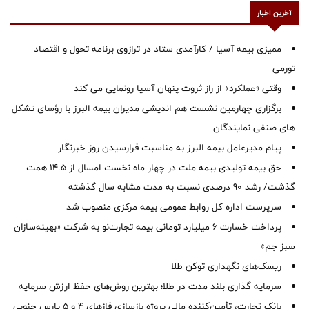
آخرین اخبار
ممیزی بیمه آسیا / کارآمدی ستاد در ترازوی برنامه تحول و اقتصاد
تورمی
وقتی «عملکرد» از راز ثروت پنهان آسیا رونمایی می کند
برگزاری چهارمین نشست هم اندیشی مدیران بیمه البرز با رؤسای تشکل
های صنفی نمایندگان
پیام مدیرعامل بیمه البرز به مناسبت فرارسیدن روز خبرنگار
حق بیمه تولیدی بیمه ملت در چهار ماه نخست امسال از 14.5 همت
گذشت/ رشد 90 درصدی نسبت به مدت مشابه سال گذشته
سرپرست اداره كل روابط عمومی بیمه مركزی منصوب شد
پرداخت خسارت ۶ میلیارد تومانی بیمه تجارت‌نو به شرکت «بهینه‌سازان
سبز جم»
ریسک‌های نگهداری توکن طلا
سرمایه گذاری بلند مدت در طلا؛ بهترین روش‌های حفظ ارزش سرمایه
بانک تجارت، تأمین‌کننده مالی پروژه بازسازی فازهای ۴ و ۵ پارس جنوبی