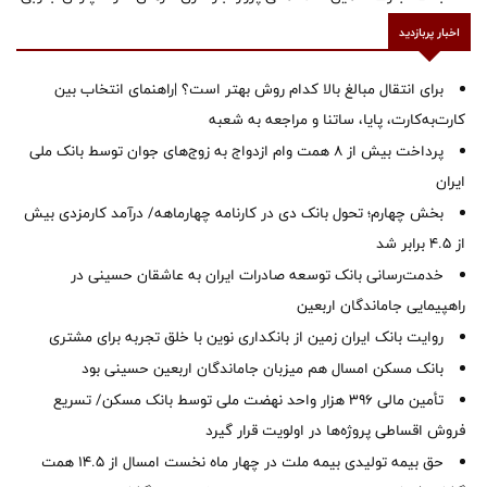
اخبار پربازدید
برای انتقال مبالغ بالا کدام روش بهتر است؟ |راهنمای انتخاب بین
کارت‌به‌کارت، پایا، ساتنا و مراجعه به شعبه
پرداخت بیش از ۸ همت وام ازدواج به زوج‌های جوان توسط بانک ملی
ایران
بخش چهارم؛ تحول بانک دی در کارنامه چهارماهه/ درآمد کارمزدی بیش
از ۴.۵ برابر شد
خدمت‌رسانی بانک توسعه صادرات ایران به عاشقان حسینی در
راهپیمایی جاماندگان اربعین
روایت بانک ایران زمین از بانکداری نوین با خلق تجربه برای مشتری
بانک مسکن امسال هم میزبان جاماندگان اربعین حسینی بود
تأمین مالی ۳۹۶ هزار واحد نهضت ملی توسط بانک مسکن/ تسریع
فروش اقساطی پروژه‌ها در اولویت قرار گیرد
حق بیمه تولیدی بیمه ملت در چهار ماه نخست امسال از 14.5 همت