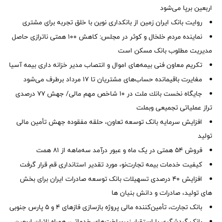
اربعین برپا می‌شود
روایت بانک ایران زمین از بانکداری نوین با خلق تجربه برای مشتری
نماینده مردم خلخال و کوثر در مجلس: کاهش ۱۰۰ همتی ناترازی حاصل
مدیریت مطلوب بانک مسکن است
تکریم معاون فنی بیمه‌های اموال و انتصاب مدیر خزانه داری بیمه آسیا
مغایرت‌ باقیمانده حساب‌های مشتریان تا ۱۷ مرداد برطرف می‌شود
جایگاه نخست بانك ملت در 10 شاخص مهم مالی/ جهش 77 درصدی
تراز عملیاتی تجمیعی وبملت
افزایش سرمایه بانک توسعه تعاون، حلقه مفقوده جهش تأمین مالی
تولید
فروش 54 همتی در یک ماه و عبور درآمد سه‌ماهه از 81 همت
کیفیت خدمات بیمه تجارت‌نو، مورد تقدیر استانداری قم قرار گرفت
افزایش 40 درصدی تسهیلات بانک توسعه صادرات ایران برای بخش
های تولید، صادرات و دانش بنیان ها
بانک تجارت، تأمین‌کننده مالی پروژه بازسازی فازهای ۴ و ۵ پارس جنوبی
بانک گردشگری با استقرار زیرساخت‌های خدماتی، همراه زائران اربعین