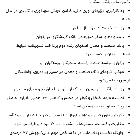
تأمین مالی بانک مسکن
به کارگیری ابزارهای نوین مالی، ضامن جهش سودآوری بانک دی در سال
1405
روایت خدمت در ترمینال سلام
دستاوردهای سفر مدیرعامل بانک گردشگری در زنجان
بانك صنعت و معدن اصفهان رتبه دوم پرداخت تسهیلات شرایط
اضطرار استان را كسب كرد
برگزاری جلسه هیئت رئیسه سندیکای بیمه‌گران ایران
موكب شهدای بانك صنعت و معدن در مسیر پیاده‌روی جاماندگان
اربعین برپا می‌شود
روایت بانک ایران زمین از بانکداری نوین با خلق تجربه برای مشتری
نماینده مردم خلخال و کوثر در مجلس: کاهش ۱۰۰ همتی ناترازی حاصل
مدیریت مطلوب بانک مسکن است
تکریم معاون فنی بیمه‌های اموال و انتصاب مدیر خزانه داری بیمه آسیا
مغایرت‌ باقیمانده حساب‌های مشتریان تا ۱۷ مرداد برطرف می‌شود
جایگاه نخست بانك ملت در 10 شاخص مهم مالی/ جهش 77 درصدی