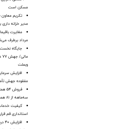
مسکن است
تکریم معاون ف
مدیر خزانه داری ب
مرداد برطرف می‌ش
ما
وبملت
افزایش سرمایه
مفقوده جهش تأمی
فروش 
سه‌ماهه از 81 همت
کیفیت خدمات ب
استانداری قم قرا
افزا