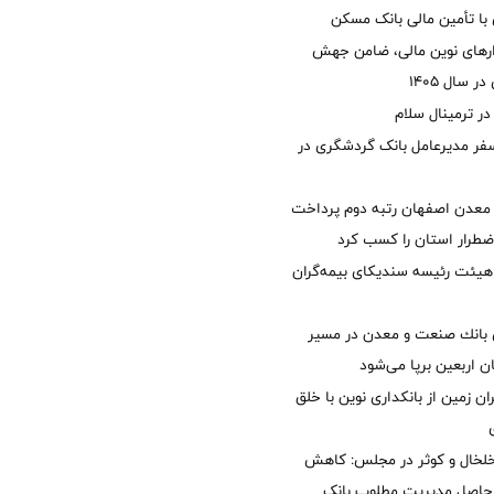
با تأمین مالی بانک مسکن
زارهای نوین مالی، ضامن جهش
 سال 1405
 ترمینال سلام
فر مدیرعامل بانک گردشگری در
معدن اصفهان رتبه دوم پرداخت
طرار استان را كسب كرد
هیئت رئیسه سندیکای بیمه‌گران
انك صنعت و معدن در مسیر
ان اربعین برپا می‌شود
ان زمین از بانکداری نوین با خلق
خلخال و کوثر در مجلس: کاهش
زی حاصل مدیریت مطلوب بانک