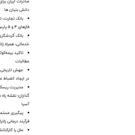
صادرات ایران برا
دانش بنیان ها
بانک تجارت، تأ
فازهای ۴ و ۵ پارس جنوبی
بانک گردشگری 
خدماتی، همراه زا
تاکید بیمه‌کوث
مطالبات ‌
جهش تاریخی 
در ایجاد انضباط م
مدیریت ریسک و
گذاران؛ نقشه راه 
آسیا
پیگیری مستمر 
فرآیند درمانی زائر
ملل را کارکنان