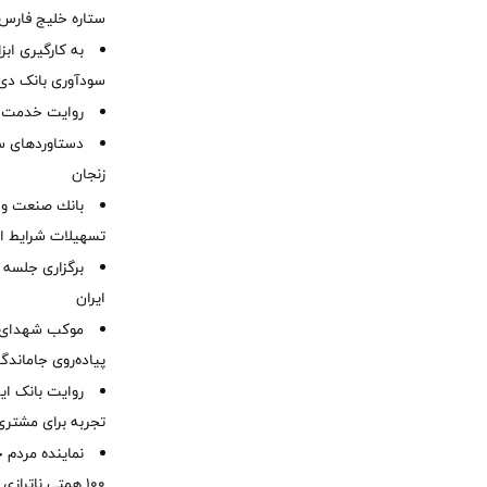
ستاره خلیج فارس 
به کارگیری اب
سودآوری بانک دی در
روایت خدمت در
دستاوردهای س
زنجان
بانك صنعت و 
تسهیلات شرایط اض
برگزاری جلسه 
ایران
موكب شهدای ب
پیاده‌روی جاماندگ
روایت بانک ایر
تجربه برای مشتری
نماینده مردم 
۱۰۰ همتی ناترا