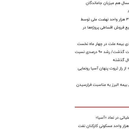
سال هم میزبان جاماندگان
تأمین مالی ۳۹۶ هزار واحد نهضت ملی توسط
 فروش اقساطی پروژه‌ها در
ی بیمه ملت در چهار ماه نخست
امسال از 14.5 همت گذشت/ رشد 90 درصدی نسبت
ال گذشته
از راز ثروت پنهان آسیا رونمایی
 بیمه البرز به مناسبت فرارسیدن
تی در نماد «آسیا»
غاز ساخت ۲ هزار واحد مسکونی کارکنان نفت