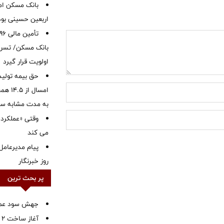
بانک مسکن ام
اربعین حسینی بود
بانک مسکن/ تسریع
اولویت قرار گیرد
حق بیمه تولید
به مدت مشابه س
وقتی «عملکرد» 
می کند
پیام مدیرعامل
روز خبرنگار
پر بحث ترین
جهش سود عملیا
آ