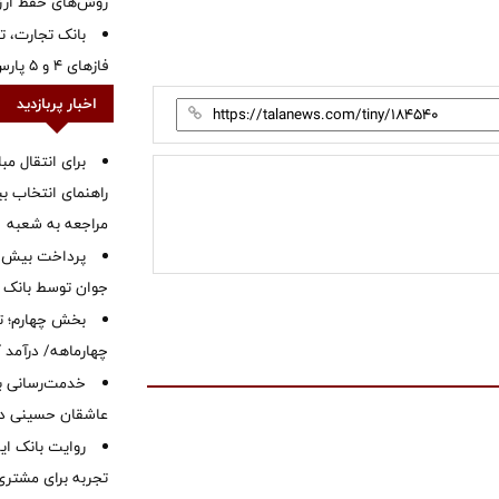
روش‌های حفظ ار
بانک تجارت، تأ
فازهای ۴ و ۵ پارس جنوبی
اخبار پربازدید
برای انتقال مب
راهنمای انتخاب بین
مراجعه به شعبه
جوان توسط بانک م
بخش چهارم؛ تح
چهارماهه/ درآمد کارمزدی
خدمت‌رسانی با
عاشقان حسینی در 
روایت بانک ایر
تجربه برای مشتری