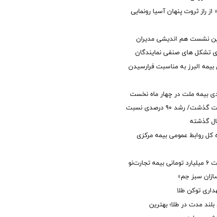
از راز ثروت پنهان آسیا رونمایی
مین نشست هم اندیشی مدیران
سای تشکل های صنفی نمایندگان
 بیمه البرز به مناسبت فرارسیدن
ی بیمه ملت در چهار ماه نخست
امسال از 14.5 همت گذشت/ رشد 90 درصدی نسبت
ال گذشته
كل روابط عمومی بیمه مركزی
پرداخت خسارت ۶ میلیارد تومانی بیمه تجارت‌نو
ازان سبز جم»
اری توکن طلا
بلند مدت در طلا؛ بهترین