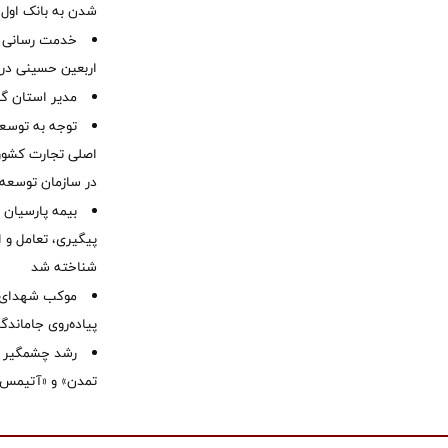
شدن به بانک او
خدمت رسانی ش
اربعین حسینی در 
‌مدیر استان گ
توجه به توسع
اصلی تجارت کشور/
در سازمان توسعه
بیمه پارسیان
پیگیری، تعامل و ا
شناخته شد
موكب شهدای ب
پیاده‌روی جاماندگ
رشد چشمگیر م
تمدن» و «آتیمس»