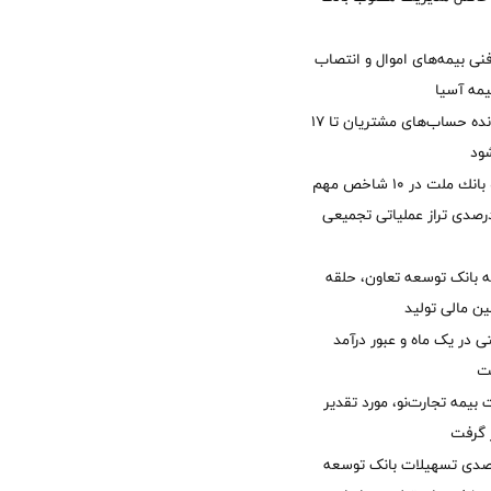
نی بیمه‌های اموال و انتصاب
یمه آسیا
مغایرت‌ باقیمانده حساب‌های مشتریان تا ۱۷
ود
جایگاه نخست بانك ملت در 10 شاخص مهم
لی/ جهش 77 درصدی تراز عملیاتی تجمیعی
 بانک توسعه تعاون، حلقه
ن مالی تولید
54 همتی در یک ماه و عبور درآمد
یمه تجارت‌نو، مورد تقدیر
ر گرفت
یش 40 درصدی تسهیلات بانک توسعه