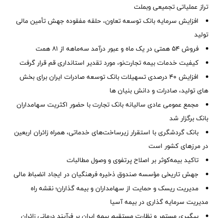
تراز عملیاتی تجمیعی وبملت
افزایش سرمایه بانک توسعه تعاون، حلقه مفقوده جهش تأمین مالی
تولید
فروش 54 همتی در یک ماه و عبور درآمد سه‌ماهه از 81 همت
کیفیت خدمات بیمه تجارت‌نو، مورد تقدیر استانداری قم قرار گرفت
افزایش 40 درصدی تسهیلات بانک توسعه صادرات ایران برای بخش
های تولید، صادرات و دانش بنیان ها
مجمع عمومی عادی سالیانه بانک تجارت با حضور اکثریت سهامداران
بانک برگزار شد
بانک گردشگری با استقرار زیرساخت‌های خدماتی، همراه زائران اربعین
در مرزهای کشور است
تاکید بیمه‌کوثر بر اصلاح پرتفوی و وصول مطالبات ‌
جهش تاریخی مؤسسه صندوق ذخیره فرهنگیان در ایجاد انضباط مالی
مدیریت ریسک و حمایت از سهامداران و بیمه گذاران؛ نقشه راه
مدیریت سرمایه گذاری در بیمه آسیا
پیگیری مستمر و نظارت مستقیم بیمه ایران بر فرآیند درمانی زائران