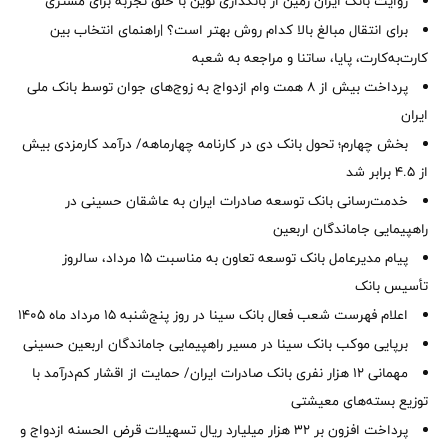
روایت بانک ایران زمین از بانکداری نوین با خلق تجربه برای مشتری
برای انتقال مبالغ بالا کدام روش بهتر است؟ |راهنمای انتخاب بین
کارت‌به‌کارت، پایا، ساتنا و مراجعه به شعبه
پرداخت بیش از ۸ همت وام ازدواج به زوج‌های جوان توسط بانک ملی
ایران
بخش چهارم؛ تحول بانک دی در کارنامه چهارماهه/ درآمد کارمزدی بیش
از ۴.۵ برابر شد
خدمت‌رسانی بانک توسعه صادرات ایران به عاشقان حسینی در
راهپیمایی جاماندگان اربعین
پیام مدیرعامل بانک توسعه تعاون به مناسبت 15 مرداد، سالروز
تأسیس بانک
اعلام فهرست شعب فعال بانک سینا در روز پنج‌شنبه 15 مرداد ماه 1405
برپایی موکب بانک سینا در مسیر راهپیمایی جاماندگان اربعین حسینی
مهمانی ۱۲ هزار نفری بانک صادرات ایران/ حمایت از اقشار کم‌درآمد با
توزیع بسته‌های معیشتی
پرداخت افزون بر 32 هزار میلیارد ریال تسهیلات قرض الحسنه ازدواج و