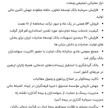
تراز عملیاتی تجمیعی وبملت
افزایش سرمایه بانک توسعه تعاون، حلقه مفقوده جهش تأمین مالی
تولید
فروش 54 همتی در یک ماه و عبور درآمد سه‌ماهه از 81 همت
کیفیت خدمات بیمه تجارت‌نو، مورد تقدیر استانداری قم قرار گرفت
افزایش 40 درصدی تسهیلات بانک توسعه صادرات ایران برای بخش
های تولید، صادرات و دانش بنیان ها
مجمع عمومی عادی سالیانه بانک تجارت با حضور اکثریت سهامداران
بانک برگزار شد
بانک گردشگری با استقرار زیرساخت‌های خدماتی، همراه زائران اربعین
در مرزهای کشور است
تاکید بیمه‌کوثر بر اصلاح پرتفوی و وصول مطالبات ‌
جهش تاریخی مؤسسه صندوق ذخیره فرهنگیان در ایجاد انضباط مالی
مدیریت ریسک و حمایت از سهامداران و بیمه گذاران؛ نقشه راه
مدیریت سرمایه گذاری در بیمه آسیا
پیگیری مستمر و نظارت مستقیم بیمه ایران بر فرآیند درمانی زائران