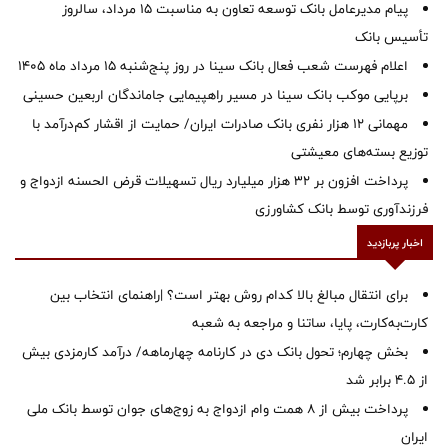
پیام مدیرعامل بانک توسعه تعاون به مناسبت 15 مرداد، سالروز
تأسیس بانک
اعلام فهرست شعب فعال بانک سینا در روز پنج‌شنبه 15 مرداد ماه 1405
برپایی موکب بانک سینا در مسیر راهپیمایی جاماندگان اربعین حسینی
مهمانی ۱۲ هزار نفری بانک صادرات ایران/ حمایت از اقشار کم‌درآمد با
توزیع بسته‌های معیشتی
پرداخت افزون بر 32 هزار میلیارد ریال تسهیلات قرض الحسنه ازدواج و
فرزندآوری توسط بانک کشاورزی
اخبار پربازدید
برای انتقال مبالغ بالا کدام روش بهتر است؟ |راهنمای انتخاب بین
کارت‌به‌کارت، پایا، ساتنا و مراجعه به شعبه
بخش چهارم؛ تحول بانک دی در کارنامه چهارماهه/ درآمد کارمزدی بیش
از ۴.۵ برابر شد
پرداخت بیش از ۸ همت وام ازدواج به زوج‌های جوان توسط بانک ملی
ایران