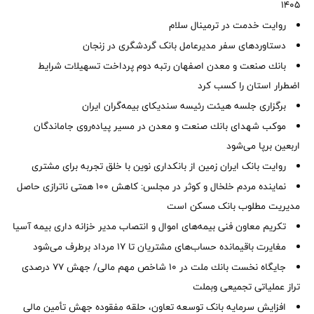
1405
روایت خدمت در ترمینال سلام
دستاوردهای سفر مدیرعامل بانک گردشگری در زنجان
بانك صنعت و معدن اصفهان رتبه دوم پرداخت تسهیلات شرایط
اضطرار استان را كسب كرد
برگزاری جلسه هیئت رئیسه سندیکای بیمه‌گران ایران
موكب شهدای بانك صنعت و معدن در مسیر پیاده‌روی جاماندگان
اربعین برپا می‌شود
روایت بانک ایران زمین از بانکداری نوین با خلق تجربه برای مشتری
نماینده مردم خلخال و کوثر در مجلس: کاهش ۱۰۰ همتی ناترازی حاصل
مدیریت مطلوب بانک مسکن است
تکریم معاون فنی بیمه‌های اموال و انتصاب مدیر خزانه داری بیمه آسیا
مغایرت‌ باقیمانده حساب‌های مشتریان تا ۱۷ مرداد برطرف می‌شود
جایگاه نخست بانك ملت در 10 شاخص مهم مالی/ جهش 77 درصدی
تراز عملیاتی تجمیعی وبملت
افزایش سرمایه بانک توسعه تعاون، حلقه مفقوده جهش تأمین مالی