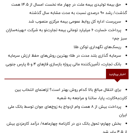
حق بیمه تولیدی بیمه ملت در چهار ماه نخست امسال از 14.5 همت
گذشت/ رشد 90 درصدی نسبت به مدت مشابه سال گذشته
سرپرست اداره كل روابط عمومی بیمه مركزی منصوب شد
پرداخت خسارت ۶ میلیارد تومانی بیمه تجارت‌نو به شرکت «بهینه‌سازان
سبز جم»
ریسک‌های نگهداری توکن طلا
سرمایه گذاری بلند مدت در طلا؛ بهترین روش‌های حفظ ارزش سرمایه
بانک تجارت، تأمین‌کننده مالی پروژه بازسازی فازهای ۴ و ۵ پارس جنوبی
اخبار پربازدید
برای انتقال مبالغ بالا کدام روش بهتر است؟ |راهنمای انتخاب بین
کارت‌به‌کارت، پایا، ساتنا و مراجعه به شعبه
پرداخت بیش از ۸ همت وام ازدواج به زوج‌های جوان توسط بانک ملی
ایران
بخش چهارم؛ تحول بانک دی در کارنامه چهارماهه/ درآمد کارمزدی بیش
از ۴.۵ برابر شد