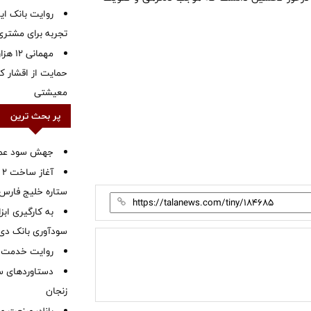
روایت بانک ایر
تجربه برای مشتری
مهمانی
حمایت از اقشار کم
معیشتی
پر بحث ترین
جهش سود عملیا
آ
ستاره خلیج فارس 
به کارگیری اب
سودآوری بانک دی در
روایت خدمت در
دستاوردهای س
زنجان