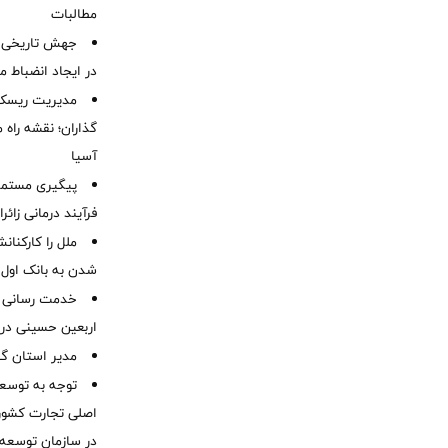
مطالبات ‌
جهش تاریخی 
در ایجاد انضباط م
مدیریت ریسک و
گذاران؛ نقشه راه 
آسیا
پیگیری مستمر 
فرآیند درمانی زائر
ملل را کارکنان
شدن به بانک او
خدمت رسانی ش
اربعین حسینی در 
‌مدیر استان گ
توجه به توسع
اصلی تجارت کشور/
در سازمان توسعه