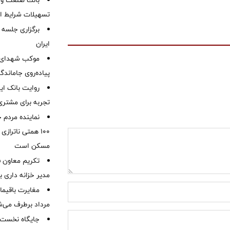
بانك صنعت و 
تسهیلات شرایط اض
برگزاری جلسه 
ایران
موكب شهدای ب
پیاده‌روی جاماندگ
روایت بانک ایر
تجربه برای مشتری
نماینده مردم 
۱۰۰ همتی ناترا
مسکن است
تکریم معاون ف
مدیر خزانه داری ب
مرداد برطرف می‌ش