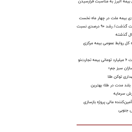
 بیمه البرز به مناسبت فرارسیدن
ی بیمه ملت در چهار ماه نخست
امسال از 14.5 همت گذشت/ رشد 90 درصدی نسبت
ال گذشته
كل روابط عمومی بیمه مركزی
پرداخت خسارت ۶ میلیارد تومانی بیمه تجارت‌نو
ازان سبز جم»
اری توکن طلا
بلند مدت در طلا؛ بهترین
زش سرمایه
مین‌کننده مالی پروژه بازسازی