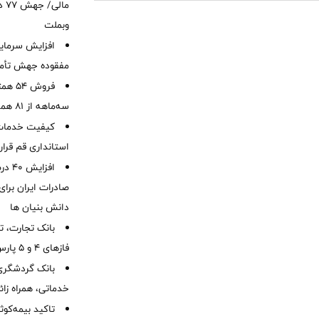
ما
وبملت
افزایش سرمایه
مفقوده جهش تأمی
فروش 
سه‌ماهه از 81 همت
کیفیت خدمات ب
استانداری قم قرا
افزا
صادرات ایران برا
دانش بنیان ها
بانک تجارت، تأ
فازهای ۴ و ۵ پارس جنوبی
بانک گردشگری 
خدماتی، همراه زا
تاکید بیمه‌کوث