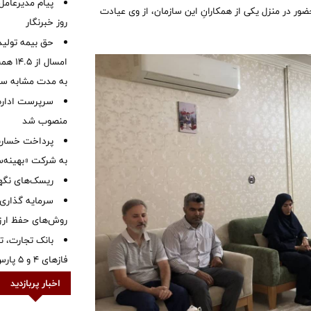
پیام مدیرعامل
ور در منزل یکی از همکارانِ این سازمان، از وی عیادت
روز خبرنگار
حق بیمه تولید
به مدت مشابه س
سرپرست اداره 
منصوب شد
به شرکت «بهینه‌س
ریسک‌های نگهد
سرمایه گذاری 
روش‌های حفظ ار
بانک تجارت، تأ
فازهای ۴ و ۵ پارس جنوبی
اخبار پربازدید