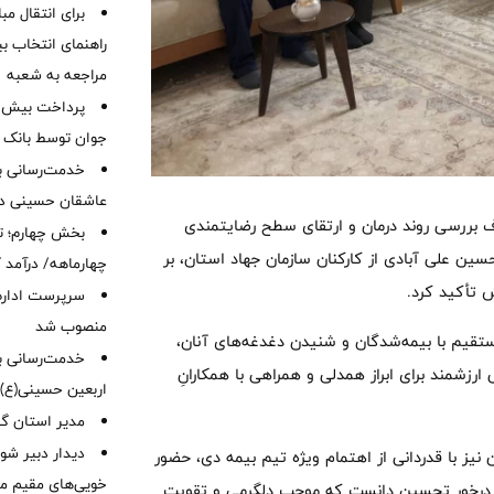
برای انتقال مب
راهنمای انتخاب بین
مراجعه به شعبه
جوان توسط بانک م
خدمت‌رسانی با
عاشقان حسینی در 
دف بررسی روند درمان و ارتقای سطح رضایتمندی
بخش چهارم؛ تح
 علی آبادی از کارکنان سازمان جهاد استان، بر
چهارماهه/ درآمد کارمزدی
تأکید کرد.
سرپرست اداره 
منصوب شد
ستقیم با بیمه‌شدگان و شنیدن دغدغه‌های آنان،
خدمت‌رسانی به
ی ارزشمند برای ابراز همدلی و همراهی با همکارانِ
اربعین حسینی(ع)
‌مدیر استان گ
دیدار دبیر شور
 نیز با قدردانی از اهتمام ویژه تیم بیمه دی، حضور
خویی‌های مقیم مر
می درخور تحسین دانست که موجب دلگرمی و تقویت