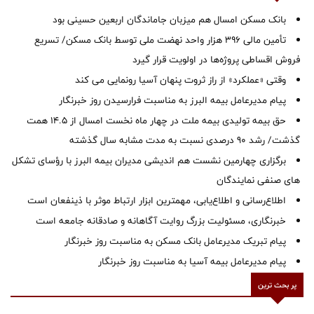
بانک مسکن امسال هم میزبان جاماندگان اربعین حسینی بود
تأمین مالی ۳۹۶ هزار واحد نهضت ملی توسط بانک مسکن/ تسریع
فروش اقساطی پروژه‌ها در اولویت قرار گیرد
وقتی «عملکرد» از راز ثروت پنهان آسیا رونمایی می کند
پیام مدیرعامل بیمه البرز به مناسبت فرارسیدن روز خبرنگار
حق بیمه تولیدی بیمه ملت در چهار ماه نخست امسال از 14.5 همت
گذشت/ رشد 90 درصدی نسبت به مدت مشابه سال گذشته
برگزاری چهارمین نشست هم اندیشی مدیران بیمه البرز با رؤسای تشکل
های صنفی نمایندگان
اطلاع‌رسانی و اطلاع‌یابی، مهمترین ابزار ارتباط موثر با ذینفعان است
خبرنگاری، مسئولیت بزرگ روایت آگاهانه و صادقانه جامعه است
پیام تبریک مدیرعامل بانک مسکن به مناسبت روز خبرنگار
پیام مدیرعامل بیمه آسیا به مناسبت روز خبرنگار
پر بحث ترین