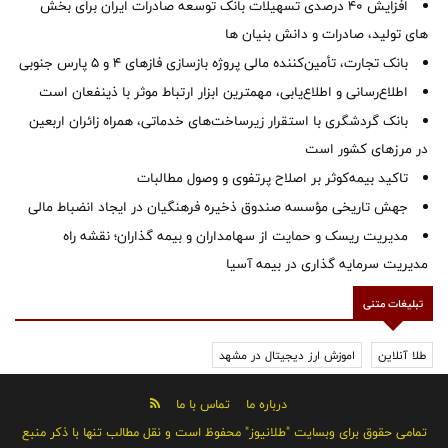
افزایش 40 درصدی تسهیلات بانک توسعه صادرات ایران برای بخش
های تولید، صادرات و دانش بنیان ها
بانک تجارت، تأمین‌کننده مالی پروژه بازسازی فازهای ۴ و ۵ پارس جنوبی
اطلاع‌رسانی و اطلاع‌یابی، مهمترین ابزار ارتباط موثر با ذینفعان است
بانک گردشگری با استقرار زیرساخت‌های خدماتی، همراه زائران اربعین
در مرزهای کشور است
تاکید بیمه‌کوثر بر اصلاح پرتفوی و وصول مطالبات ‌
جهش تاریخی مؤسسه صندوق ذخیره فرهنگیان در ایجاد انضباط مالی
مدیریت ریسک و حمایت از سهامداران و بیمه گذاران؛ نقشه راه
مدیریت سرمایه گذاری در بیمه آسیا
تبلیغات متنی
طلا آنلاین
اموزش ارز دیجیتال در مشهد
درباره ما
تماس با ما
تمامی حقوق برای وبسایت "طلانیوز" محفوظ است و نقل مطالب تنها با ذکر منبع