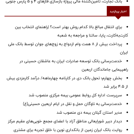
بانک تجارت، تأمین‌کننده مالی پروژه بازسازی فازهای ۴ و ۵ پارس جنوبی
اخبار پربازدید
برای انتقال مبالغ بالا کدام روش بهتر است؟ |راهنمای انتخاب بین
کارت‌به‌کارت، پایا، ساتنا و مراجعه به شعبه
پرداخت بیش از ۸ همت وام ازدواج به زوج‌های جوان توسط بانک ملی
ایران
خدمت‌رسانی بانک توسعه صادرات ایران به عاشقان حسینی در
راهپیمایی جاماندگان اربعین
بخش چهارم؛ تحول بانک دی در کارنامه چهارماهه/ درآمد کارمزدی بیش
از ۴.۵ برابر شد
سرپرست اداره کل روابط عمومی بیمه مرکزی منصوب شد
خدمت‌رسانی به ناوگان حمل و نقل در ایام اربعین حسینی(ع)
‌مدیر استان گیلان بیمه دی منصوب شد
دیدار دبیر شورایعالی مناطق آزاد با اعضای مجمع خویی‌های مقیم مرکز
روایت بانک ایران زمین از بانکداری نوین با خلق تجربه برای مشتری