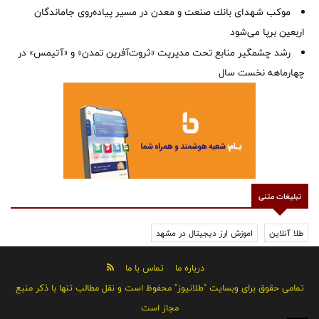
موكب شهدای بانك صنعت و معدن در مسیر پیاده‌روی جاماندگان
اربعین برپا می‌شود
رشد چشمگیر منابع تحت مدیریت «ثروت‌آفرین تمدن» و «آتیمس» در
چهارماهه نخست سال
تبلیغات متنی
طلا آنلاین
اموزش ارز دیجیتال در مشهد
درباره ما
تماس با ما
تمامی حقوق برای وبسایت "طلانیوز" محفوظ است و نقل مطالب تنها با ذکر منبع
مجاز است