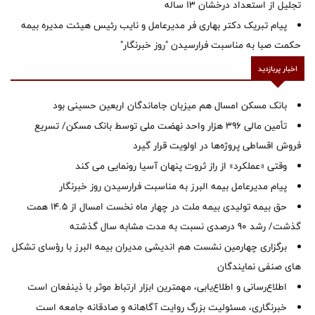
تجلیل از استعداد درخشان ۱۳ ساله
پیام تبریک دکتر بهاری فر مدیرعامل و نایب رئیس هیئت مدیره بیمه
حکمت صبا به مناسبت فرارسیدن "روز خبرنگار"
اخبار پربازدید
بانک مسکن امسال هم میزبان جاماندگان اربعین حسینی بود
تأمین مالی ۳۹۶ هزار واحد نهضت ملی توسط بانک مسکن/ تسریع
فروش اقساطی پروژه‌ها در اولویت قرار گیرد
وقتی «عملکرد» از راز ثروت پنهان آسیا رونمایی می کند
پیام مدیرعامل بیمه البرز به مناسبت فرارسیدن روز خبرنگار
حق بیمه تولیدی بیمه ملت در چهار ماه نخست امسال از 14.5 همت
گذشت/ رشد 90 درصدی نسبت به مدت مشابه سال گذشته
برگزاری چهارمین نشست هم اندیشی مدیران بیمه البرز با رؤسای تشکل
های صنفی نمایندگان
اطلاع‌رسانی و اطلاع‌یابی، مهمترین ابزار ارتباط موثر با ذینفعان است
خبرنگاری، مسئولیت بزرگ روایت آگاهانه و صادقانه جامعه است