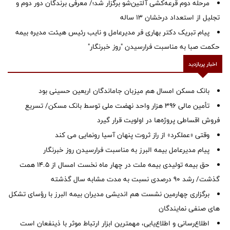
مرحله دوم قرعه‌کشی آلتین‌شو برگزار شد؛/ معرفی برندگان دور دوم و
تجلیل از استعداد درخشان ۱۳ ساله
پیام تبریک دکتر بهاری فر مدیرعامل و نایب رئیس هیئت مدیره بیمه
حکمت صبا به مناسبت فرارسیدن "روز خبرنگار"
اخبار پربازدید
بانک مسکن امسال هم میزبان جاماندگان اربعین حسینی بود
تأمین مالی ۳۹۶ هزار واحد نهضت ملی توسط بانک مسکن/ تسریع
فروش اقساطی پروژه‌ها در اولویت قرار گیرد
وقتی «عملکرد» از راز ثروت پنهان آسیا رونمایی می کند
پیام مدیرعامل بیمه البرز به مناسبت فرارسیدن روز خبرنگار
حق بیمه تولیدی بیمه ملت در چهار ماه نخست امسال از 14.5 همت
گذشت/ رشد 90 درصدی نسبت به مدت مشابه سال گذشته
برگزاری چهارمین نشست هم اندیشی مدیران بیمه البرز با رؤسای تشکل
های صنفی نمایندگان
اطلاع‌رسانی و اطلاع‌یابی، مهمترین ابزار ارتباط موثر با ذینفعان است