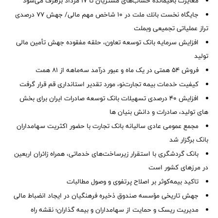
مغایرت‌ باقیمانده حساب‌های مشتریان تا ۱۷ مرداد برطرف می‌شود
جایگاه نخست بانك ملت در 10 شاخص مهم مالی/ جهش 77 درصدی
تراز عملیاتی تجمیعی وبملت
افزایش سرمایه بانک توسعه تعاون، حلقه مفقوده جهش تأمین مالی
تولید
فروش 54 همتی در یک ماه و عبور درآمد سه‌ماهه از 81 همت
کیفیت خدمات بیمه تجارت‌نو، مورد تقدیر استانداری قم قرار گرفت
افزایش 40 درصدی تسهیلات بانک توسعه صادرات ایران برای بخش
های تولید، صادرات و دانش بنیان ها
مجمع عمومی عادی سالیانه بانک تجارت با حضور اکثریت سهامداران
بانک برگزار شد
بانک گردشگری با استقرار زیرساخت‌های خدماتی، همراه زائران اربعین
در مرزهای کشور است
تاکید بیمه‌کوثر بر اصلاح پرتفوی و وصول مطالبات ‌
جهش تاریخی مؤسسه صندوق ذخیره فرهنگیان در ایجاد انضباط مالی
مدیریت ریسک و حمایت از سهامداران و بیمه گذاران؛ نقشه راه