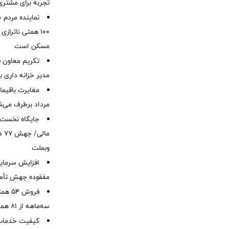
تجربه برای مشتری
نماینده مردم 
۱۰۰ همتی ناترا
مسکن است
تکریم معاون ف
مدیر خزانه داری ب
مرداد برطرف می‌ش
ما
وبملت
افزایش سرمایه
مفقوده جهش تأمی
فروش 
سه‌ماهه از 81 همت
کیفیت خدمات ب