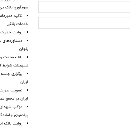
سودآوری بانک دی در
تاکید مدیرعامل
خدمات بانکی
روایت خدمت در
دستاوردهای س
زنجان
بانك صنعت و 
تسهیلات شرایط اض
برگزاری جلسه 
ایران
ایران در مجمع عم
موكب شهدای ب
پیاده‌روی جاماندگ
روایت بانک ایر