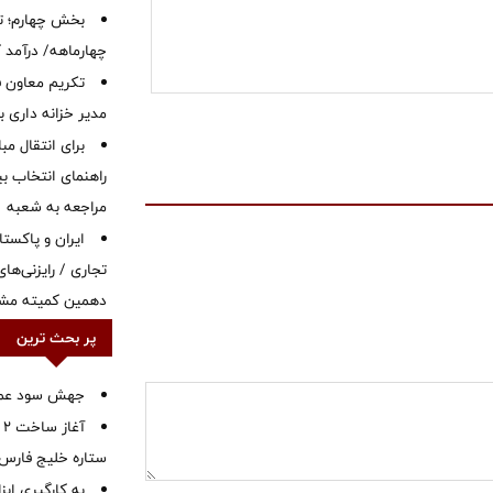
بخش چهارم؛ تح
چهارماهه/ درآمد کارمزدی
تکریم معاون ف
مدیر خزانه داری ب
برای انتقال مب
راهنمای انتخاب بین
مراجعه به شعبه
ایران و پاکست
تجاری / رایزنی‌های
دهمین کمیته مشت
پر بحث ترین
جهش سود عملیا
آ
ستاره خلیج فارس 
به کارگیری اب