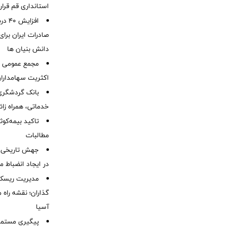
استانداری قم قرا
افزا
صادرات ایران برا
دانش بنیان ها
مجمع عمومی عا
اکثریت سهامداران
بانک گردشگری 
خدماتی، همراه زا
تاکید بیمه‌کوث
مطالبات ‌
جهش تاریخی 
در ایجاد انضباط م
مدیریت ریسک و
گذاران؛ نقشه راه 
آسیا
پیگیری مستمر 