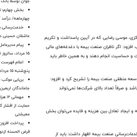
جوان توسط بانک م
بخش چهارم؛ تح
چهارماهه/ درآمد کارمزدی
خدمت‌رسانی با
عاشقان حسینی در 
ه مرکزی، موسی رضایی که در آیین پاسداشت و تکریم
پیام مدیرعامل
افزود: اگر ناظران صنعت بیمه با دغدغه‌های مالی
15 مرداد، سالروز تأسیس بانک
دقت و حساسیت انجام دهند و به همین خاطر باید
اعلام فهرست ش
پنج‌شنبه 15 مرداد ماه 1405
عه منطقی صنعت بیمه را تشریح کرد و افزود:
برپایی موکب ب
 و صرفاً تعداد بالای شرکت‌ها نمی‌تواند
جاماندگان اربعین
مهمانی
حمایت از اقشار کم
ه و ایجاد تعادل بین هزینه و فایده می‌توان بخش
معیشتی
قرض الحسنه ازدوا
دمات‌رسانی صنعت بیمه اظهار داشت: باید از