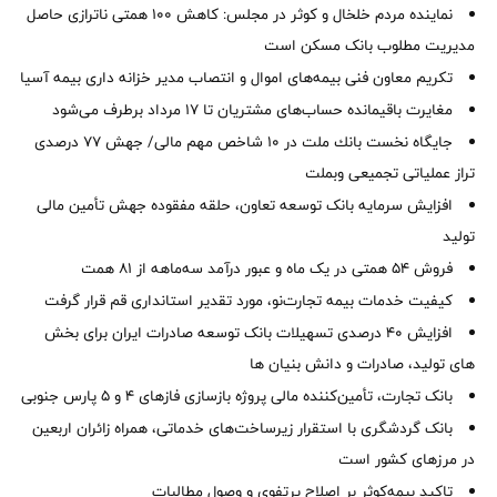
نماینده مردم خلخال و کوثر در مجلس: کاهش ۱۰۰ همتی ناترازی حاصل
مدیریت مطلوب بانک مسکن است
تکریم معاون فنی بیمه‌های اموال و انتصاب مدیر خزانه داری بیمه آسیا
مغایرت‌ باقیمانده حساب‌های مشتریان تا ۱۷ مرداد برطرف می‌شود
جایگاه نخست بانك ملت در 10 شاخص مهم مالی/ جهش 77 درصدی
تراز عملیاتی تجمیعی وبملت
افزایش سرمایه بانک توسعه تعاون، حلقه مفقوده جهش تأمین مالی
تولید
فروش 54 همتی در یک ماه و عبور درآمد سه‌ماهه از 81 همت
کیفیت خدمات بیمه تجارت‌نو، مورد تقدیر استانداری قم قرار گرفت
افزایش 40 درصدی تسهیلات بانک توسعه صادرات ایران برای بخش
های تولید، صادرات و دانش بنیان ها
بانک تجارت، تأمین‌کننده مالی پروژه بازسازی فازهای ۴ و ۵ پارس جنوبی
بانک گردشگری با استقرار زیرساخت‌های خدماتی، همراه زائران اربعین
در مرزهای کشور است
تاکید بیمه‌کوثر بر اصلاح پرتفوی و وصول مطالبات ‌