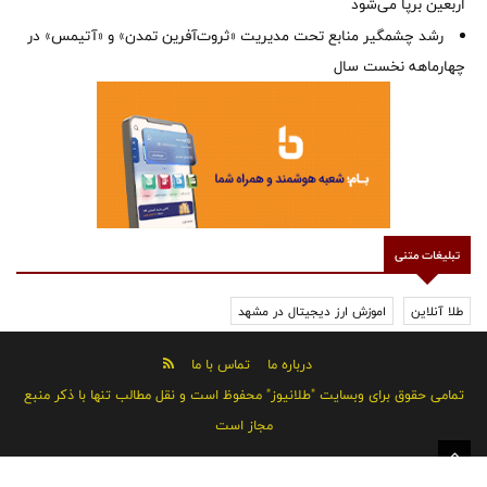
اربعین برپا می‌شود
رشد چشمگیر منابع تحت مدیریت «ثروت‌آفرین تمدن» و «آتیمس» در
چهارماهه نخست سال
تبلیغات متنی
طلا آنلاین
اموزش ارز دیجیتال در مشهد
درباره ما
تماس با ما
تمامی حقوق برای وبسایت "طلانیوز" محفوظ است و نقل مطالب تنها با ذکر منبع
مجاز است