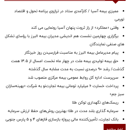
ممیزی بیمه آسیا / کارآمدی ستاد در ترازوی برنامه تحول و اقتصاد
تورمی
وقتی «عملکرد» از راز ثروت پنهان آسیا رونمایی می کند
برگزاری چهارمین نشست هم اندیشی مدیران بیمه البرز با رؤسای تشکل
های صنفی نمایندگان
پیام مدیرعامل بیمه البرز به مناسبت فرارسیدن روز خبرنگار
حق بیمه تولیدی بیمه ملت در چهار ماه نخست امسال از 14.5 همت
گذشت/ رشد 90 درصدی نسبت به مدت مشابه سال گذشته
سرپرست اداره كل روابط عمومی بیمه مركزی منصوب شد
پرداخت خسارت ۶ میلیارد تومانی بیمه تجارت‌نو به شرکت «بهینه‌سازان
سبز جم»
ریسک‌های نگهداری توکن طلا
سرمایه گذاری بلند مدت در طلا؛ بهترین روش‌های حفظ ارزش سرمایه
بانک تجارت، تأمین‌کننده مالی پروژه بازسازی فازهای ۴ و ۵ پارس جنوبی
اخبار پربازدید