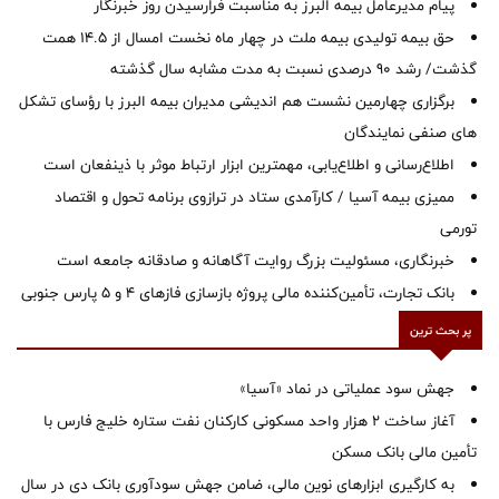
پیام مدیرعامل بیمه البرز به مناسبت فرارسیدن روز خبرنگار
حق بیمه تولیدی بیمه ملت در چهار ماه نخست امسال از 14.5 همت
گذشت/ رشد 90 درصدی نسبت به مدت مشابه سال گذشته
برگزاری چهارمین نشست هم اندیشی مدیران بیمه البرز با رؤسای تشکل
های صنفی نمایندگان
اطلاع‌رسانی و اطلاع‌یابی، مهمترین ابزار ارتباط موثر با ذینفعان است
ممیزی بیمه آسیا / کارآمدی ستاد در ترازوی برنامه تحول و اقتصاد
تورمی
خبرنگاری، مسئولیت بزرگ روایت آگاهانه و صادقانه جامعه است
بانک تجارت، تأمین‌کننده مالی پروژه بازسازی فازهای ۴ و ۵ پارس جنوبی
پر بحث ترین
جهش سود عملیاتی در نماد «آسیا»
آغاز ساخت ۲ هزار واحد مسکونی کارکنان نفت ستاره خلیج فارس با
تأمین مالی بانک مسکن
به کارگیری ابزارهای نوین مالی، ضامن جهش سودآوری بانک دی در سال